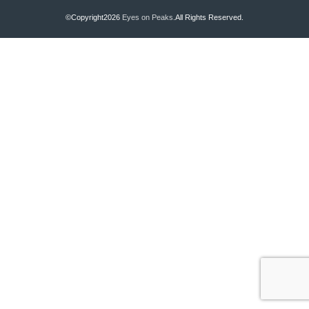
©Copyright2026
Eyes on Peaks
.All Rights Reserved.