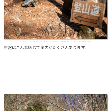
Canon EOS 5D Mark IV + EF24-105mm f/4L IS II USM f/4 1/250sec ISO-100 70mm
序盤はこんな感じで案内がたくさんあります。