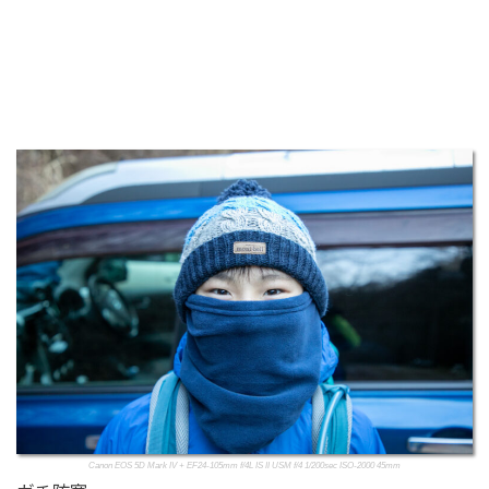
Canon EOS 5D Mark IV + EF24-105mm f/4L IS II USM f/4 1/200sec ISO-2000 45mm