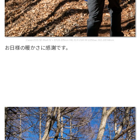
Canon EOS 5D Mark IV + EF24-105mm f/4L IS II USM f/4 1/250sec ISO-100 64mm
お日様の暖かさに感謝です。