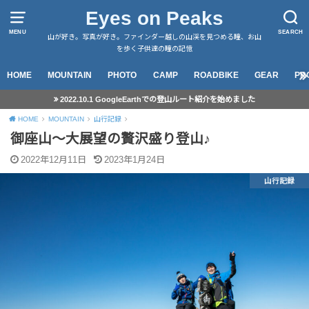
Eyes on Peaks
MENU
SEARCH
山が好き。写真が好き。ファインダー越しの山渓を見つめる瞳、お山
を歩く子供達の瞳の記憶
HOME
MOUNTAIN
PHOTO
CAMP
ROADBIKE
GEAR
PR
2022.10.1 GoogleEarthでの登山ルート紹介を始めました
HOME
MOUNTAIN
山行記録
御座山～大展望の贅沢盛り登山♪
2022年12月11日
2023年1月24日
山行記録