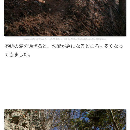
Canon EOS 5D Mark IV + EF24-105mm f/4L IS II USM f/18 1/125sec ISO-800 24mm
不動の滝を過ぎると、勾配が急になるところも多くなっ
てきました。