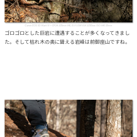
Canon EOS 5D Mark IV + EF24-105mm f/4L IS II USM f/14 1/250sec ISO-640 35mm
ゴロゴロとした巨岩に遭遇することが多くなってきまし
た。そして枯れ木の奥に聳える岩峰は前御座山ですね。