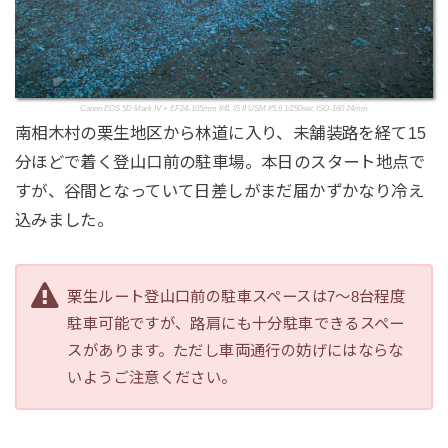
Canon EOS 5D Mark IV + EF24-105mm f/4L IS II USM f/5.6 1/250sec ISO-160 24mm
南相木村の栗生地区から林道に入り、未舗装路を経て15
分ほどで着く登山口前の駐車場。本日のスタート地点で
すが、谷間となっていて日差しがまだ届かずかなり冷え
込みました。
栗生ルート登山口前の駐車スペースは7～8台程度
駐車可能ですが、路肩にも十分駐車できるスペー
スがあります。ただし車両通行の妨げにはならな
いようご注意ください。