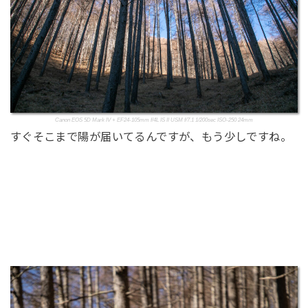
Canon EOS 5D Mark IV + EF24-105mm f/4L IS II USM f/7.1 1/200sec ISO-250 24mm
すぐそこまで陽が届いてるんですが、もう少しですね。