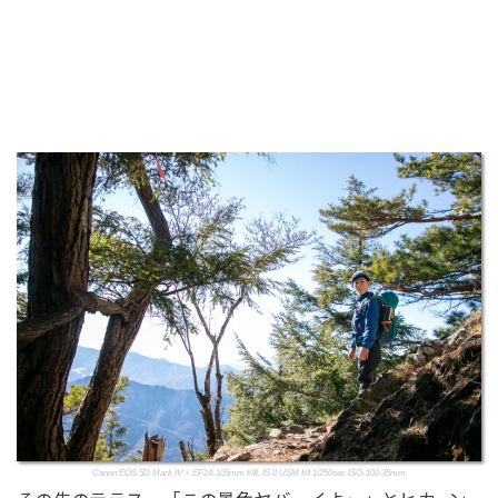
Canon EOS 5D Mark IV + EF24-105mm f/4L IS II USM f/4 1/250sec ISO-100 35mm