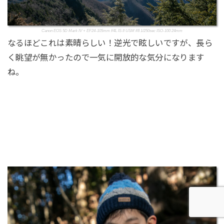
Canon EOS 5D Mark IV + EF24-105mm f/4L IS II USM f/8 1/250sec ISO-100 24mm
なるほどこれは素晴らしい！逆光で眩しいですが、長ら
く眺望が無かったので一気に開放的な気分になります
ね。