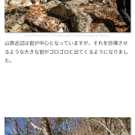
Canon EOS 5D Mark IV + EF24-105mm f/4L IS II USM f/18 1/100sec ISO-500 24mm
山頂近辺は岩が中心となっていますが、それを彷彿させ
るような大きな岩がゴロゴロと出てくるようになりまし
た。