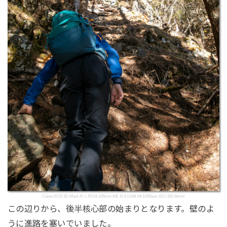
Canon EOS 5D Mark IV + EF24-105mm f/4L IS II USM f/4 1/250sec ISO-320 24mm
この辺りから、後半核心部の始まりとなります。壁のよ
うに進路を塞いでいました。