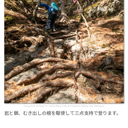
Canon EOS 5D Mark IV + EF24-105mm f/4L IS II USM f/4 1/250sec ISO-250 24mm
岩と鎖、むき出しの根を駆使して三点支持で登ります。