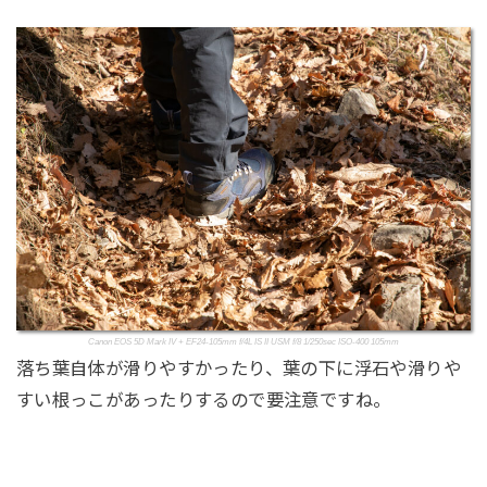
Canon EOS 5D Mark IV + EF24-105mm f/4L IS II USM f/8 1/250sec ISO-400 105mm
落ち葉自体が滑りやすかったり、葉の下に浮石や滑りや
すい根っこがあったりするので要注意ですね。