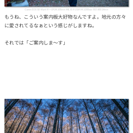
Canon EOS 5D Mark IV + EF24-105mm f/4L IS II USM f/4 1/200sec ISO-800 24mm
もうね、こういう案内板大好物なんですよ。地元の方々
に愛されてるなぁという感じがしますね。
それでは「ご案内しま～す」