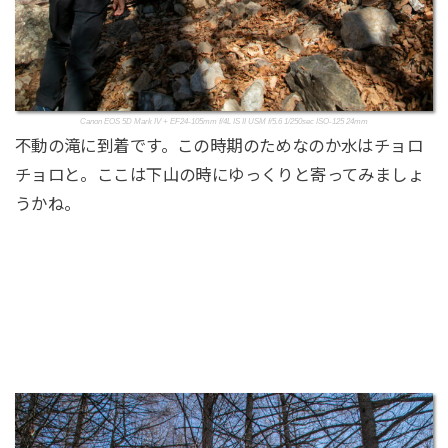
Canon EOS 5D Mark IV + EF24-105mm f/4L IS II USM f/5.6 1/250sec ISO-125 24mm
不動の滝に到着です。この時期のためなのか水はチョロ
チョロと。ここは下山の時にゆっくりと寄ってみましょ
うかね。