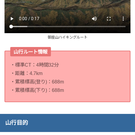
御座山ハイキングルート
山行ルート情報
・標準CT：4時間32分
・距離：4.7km
・累積標高(登り)：688m
・累積標高(下り)：688m
山行目的