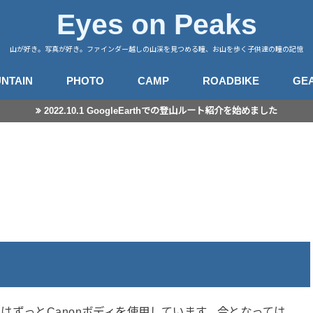
Eyes on Peaks
山が好き。写真が好き。ファインダー越しの山渓を見つめる瞳、お山を歩く子供達の瞳の記憶
NTAIN
PHOTO
CAMP
ROADBIKE
GE
2022.10.1 GoogleEarthでの登山ルート紹介を始めました
行記録
山徒然
カメラ
レンズ
星景撮影
日常スナップ
キャンプサイト
中央アルプス
南アルプス
八ヶ岳
谷川・武尊
赤城・榛名・荒船
四阿山
奥秩父
奥武蔵
高尾・陣馬
富士・御坂
丹沢
伊豆・愛鷹
箱根・湯河原
東海
房総・三浦
子連れ登山のこと
登山とITと
登山ギア
登山ギア(子供用)
ライドログ
登
撮
はずっとCanonボディを使用しています。今となっては