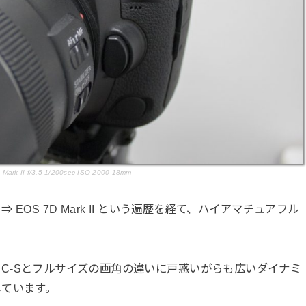
Mark II f/3.5 1/200sec ISO-2000 18mm
60D ⇒ EOS 7D Mark II という遍歴を経て、ハイアマチュアフル
で、APC-Sとフルサイズの画角の違いに戸惑いがらも広いダイナミ
しています。