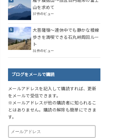
雁ヶ腹摺山～旧五百円紙幣の富士
山を求めて
37件のビュー
大菩薩嶺～連休中でも静かな稜線
歩きを満喫できる石丸峠周回ルー
ト
31件のビュー
ブログをメールで購読
メールアドレスを記入して購読すれば、更新
をメールで受信できます。
※メールアドレスが他の購読者に知られるこ
とはありません。購読の解除も簡単にできま
す。
メ
ー