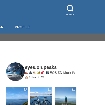
SEARCH
AR
PROFILE
山装備
影機材
山梨
長野
北岳・甲斐駒
eyes.on.peaks
EOS 5D Mark IV
Oltre XR3