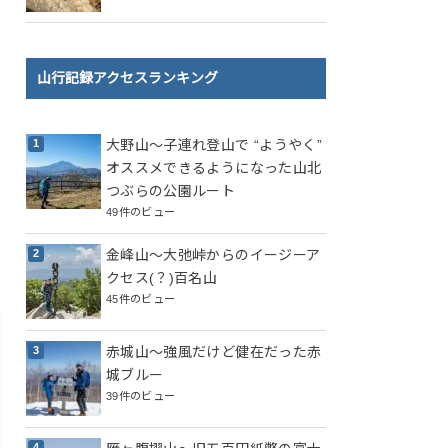
山行記録アクセスランキング
大野山～子連れ登山で “ようやく”
オススメできるようになった山北
つぶらの公園ルート
49件のビュー
金峰山～大弛峠からのイージーア
クセス(？)百名山
45件のビュー
赤城山～強風だけど健在だった赤
城ブルー
39件のビュー