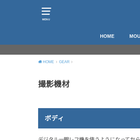
MENU
HOME
MOU
山
登
HOME
GEAR
撮影機材
ボディ
デジタル一眼レフ機を使うようになってから