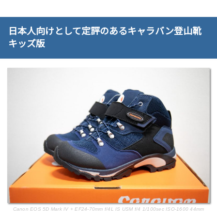
日本人向けとして定評のあるキャラバン登山靴
キッズ版
Canon EOS 5D Mark IV + EF24-70mm f/4L IS USM f/4 1/100sec ISO-1600 44mm