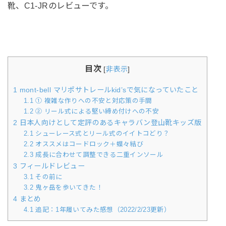
靴、C1-JRのレビューです。
目次
[
非表示
]
1
mont-bell マリポサトレールkid’sで気になっていたこと
1.1
① 複雑な作りへの不安と対応策の手間
1.2
② リール式による堅い締め付けへの不安
2
日本人向けとして定評のあるキャラバン登山靴キッズ版
2.1
シューレース式とリール式のイイトコどり？
2.2
オススメはコードロック＋蝶々結び
2.3
成長に合わせて調整できる二重インソール
3
フィールドレビュー
3.1
その前に
3.2
鬼ヶ岳を歩いてきた！
4
まとめ
4.1
追記：1年履いてみた感想（2022/2/23更新）