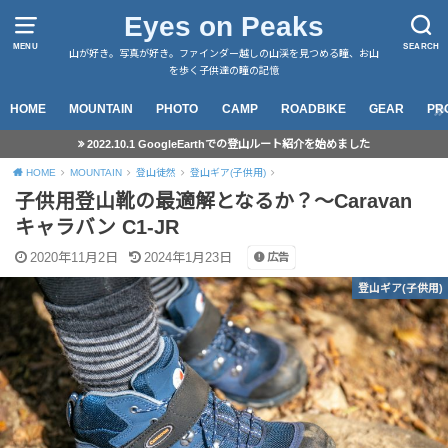
Eyes on Peaks
MENU
SEARCH
山が好き。写真が好き。ファインダー越しの山渓を見つめる瞳、お山
を歩く子供達の瞳の記憶
HOME
MOUNTAIN
PHOTO
CAMP
ROADBIKE
GEAR
PR
2022.10.1 GoogleEarthでの登山ルート紹介を始めました
HOME
MOUNTAIN
登山徒然
登山ギア(子供用)
子供用登山靴の最適解となるか？～Caravan
キャラバン C1-JR
2020年11月2日
2024年1月23日
広告
登山ギア(子供用)