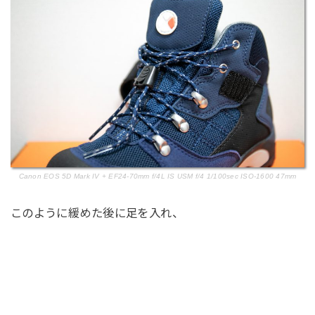
Canon EOS 5D Mark IV + EF24-70mm f/4L IS USM f/4 1/100sec ISO-1600 47mm
このように緩めた後に足を入れ、