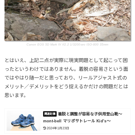
Canon EOS 5D Mark IV f/2.2 1/3200sec ISO-800 35mm
とはいえ、上記二点が実際に現実問題として起こって困
ったというわけではありません。着脱の容易さという面
ではやはり随一だと思っており、リールアジャスト式の
メリット／デメリットをどう捉えるかだけの問題だとは
思います。
着脱と調整が容易な子供用登山靴～
mont-bell マリポサトレール Kid’s～
2024年1月23日