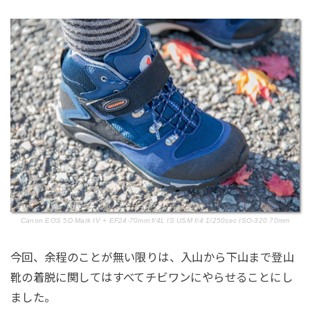
Canon EOS 5D Mark IV + EF24-70mm f/4L IS USM f/4 1/250sec ISO-320 70mm
今回、余程のことが無い限りは、入山から下山まで登山
靴の着脱に関してはすべてチビワンにやらせることにし
ました。