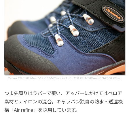
Canon EOS 5D Mark IV + EF24-70mm f/4L IS USM f/4 1/100sec ISO-2500 70mm
つま先周りはラバーで覆い、アッパーにかけてはベロア
素材とナイロンの混合。キャラバン独自の防水・透湿機
構「Air refine」を採用しています。