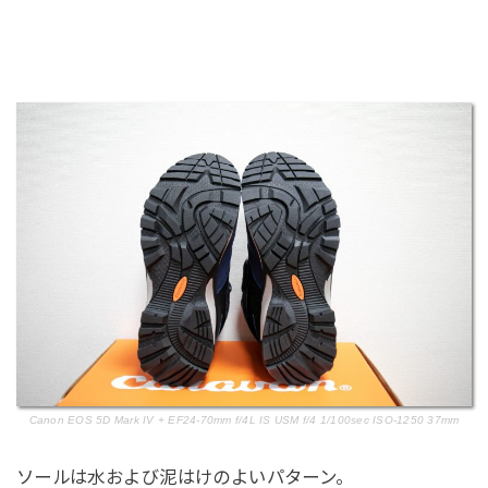
Canon EOS 5D Mark IV + EF24-70mm f/4L IS USM f/4 1/100sec ISO-1250 37mm
ソールは水および泥はけのよいパターン。