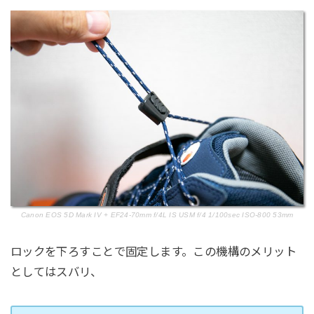
Canon EOS 5D Mark IV + EF24-70mm f/4L IS USM f/4 1/100sec ISO-800 53mm
ロックを下ろすことで固定します。この機構のメリット
としてはスバリ、