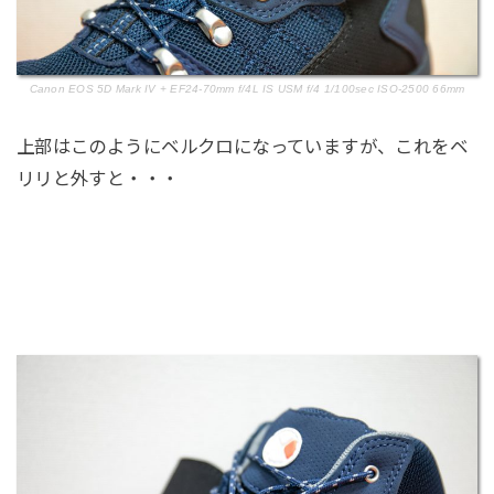
Canon EOS 5D Mark IV + EF24-70mm f/4L IS USM f/4 1/100sec ISO-2500 66mm
上部はこのようにベルクロになっていますが、これをベ
リリと外すと・・・