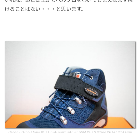
いれば、あとは上からベルクロを巻いてしまえばまず解
けることはない・・・と思います。
Canon EOS 5D Mark IV + EF24-70mm f/4L IS USM f/4 1/100sec ISO-1600 41mm