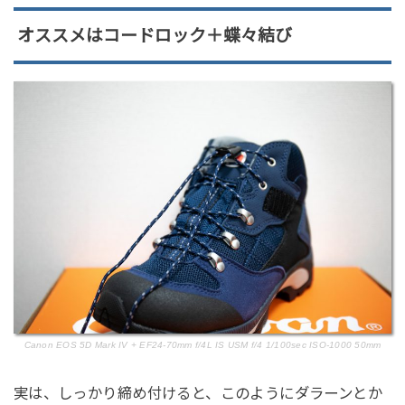
オススメはコードロック＋蝶々結び
Canon EOS 5D Mark IV + EF24-70mm f/4L IS USM f/4 1/100sec ISO-1000 50mm
実は、しっかり締め付けると、このようにダラーンとか