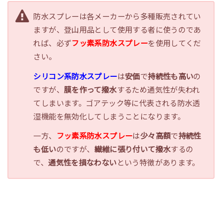
防水スプレーは各メーカーから多種販売されてい
ますが、登山用品として使用する者に使うのであ
れば、必ず
フッ素系防水スプレー
を使用してくだ
さい。
シリコン系防水スプレー
は
安価
で
持続性も高い
の
ですが、
膜を作って撥水
するため通気性が失われ
てしまいます。ゴアテック等に代表される防水透
湿機能を無効化してしまうことになります。
一方、
フッ素系防水スプレー
は
少々高額
で
持続性
も低い
のですが、
繊維に張り付いて撥水
するの
で、
通気性を損なわない
という特徴があります。