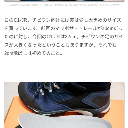
Canon EOS 5D Mark IV + EF24-70mm f/4L IS USM f/4 1/100sec ISO-640 70mm
このC1-JR、チビワン向けには実は少し大きめのサイズ
を買っています。前回のマリポサ・トレールが20cmだっ
たのに対し、今回のC1-JRは22cm。チビワンの足のサイ
ズが大きくなったということもありますが、それでも
2cm飛ばしは初めてのこと。