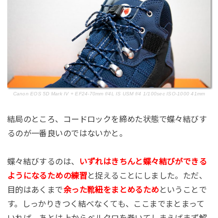
Canon EOS 5D Mark IV + EF24-70mm f/4L IS USM f/4 1/100sec ISO-1000 41mm
結局のところ、コードロックを締めた状態で蝶々結びす
るのが一番良いのではないかと。
蝶々結びするのは、
いずれはきちんと蝶々結びができる
ようになるための練習
と捉えることにしました。ただ、
目的はあくまで
余った靴紐をまとめるため
ということで
す。しっかりきつく結べなくても、ここまでまとまって