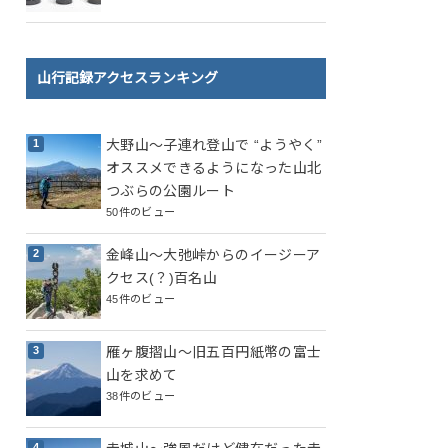
山行記録アクセスランキング
大野山～子連れ登山で “ようやく”
オススメできるようになった山北
つぶらの公園ルート
50件のビュー
金峰山～大弛峠からのイージーア
クセス(？)百名山
45件のビュー
雁ヶ腹摺山～旧五百円紙幣の富士
山を求めて
38件のビュー