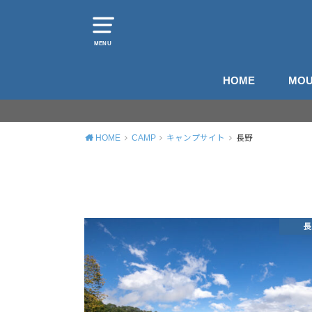
MENU
HOME
MOU
山
登
HOME
CAMP
キャンプサイト
長野
長