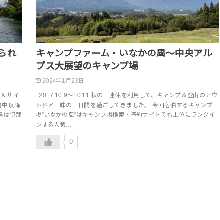
られ
キャンプファーム・いなかの風～中央アル
プス大展望のキャンプ場
2024年1月23日
登山＆サイ
2017.10.9～10.11 秋の三連休を利用して、キャンプ＆登山のアウ
前中以降
トドア三昧の三日間を過ごしてきました。 今回宿泊するキャンプ
県は伊那
場”いなかの風”はキャンプ場検索・予約サイトでも上位にランクイ
ンする人気…
0