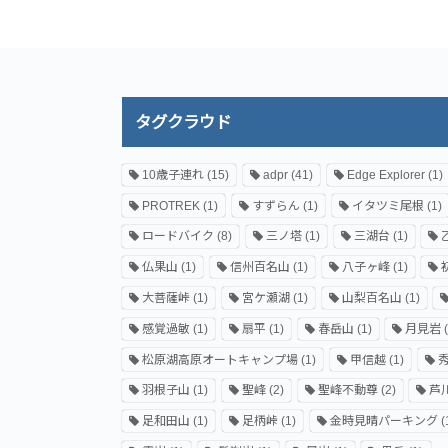
タグクラウド
10歳子連れ
(15)
adpr
(41)
Edge Explorer
(1)
PROTREK
(1)
すずらん
(1)
イタツミ尾根
(1)
ロードバイク
(8)
三ノ塔
(1)
三湖台
(1)
仏果山
(1)
信州百名山
(1)
八子ヶ峰
(1)
大菩薩峠
(1)
宮ケ瀬湖
(1)
山梨百名山
(1)
感覚過敏
(1)
扇平
(1)
春岳山
(1)
月見岩
(
松原湖高原オートキャンプ場
(1)
甲信越
(1)
羽根子山
(1)
聖峰
(2)
聖峰不動尊
(2)
芦
足和田山
(1)
足柄峠
(1)
金時見晴パーキング
(