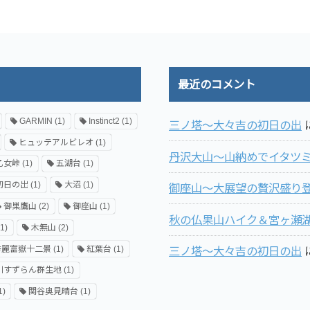
最近のコメント
GARMIN
(1)
Instinct2
(1)
三ノ塔～大々吉の初日の出
ヒュッテアルビレオ
(1)
丹沢大山～山納めでイタツ
乙女峠
(1)
五湖台
(1)
初日の出
(1)
大沼
(1)
御座山～大展望の贅沢盛り登
御巣鷹山
(2)
御座山
(1)
秋の仏果山ハイク＆宮ヶ瀬
1)
木無山
(2)
秀麗富嶽十二景
(1)
紅葉台
(1)
三ノ塔～大々吉の初日の出
川すずらん群生地
(1)
1)
関谷奥見晴台
(1)