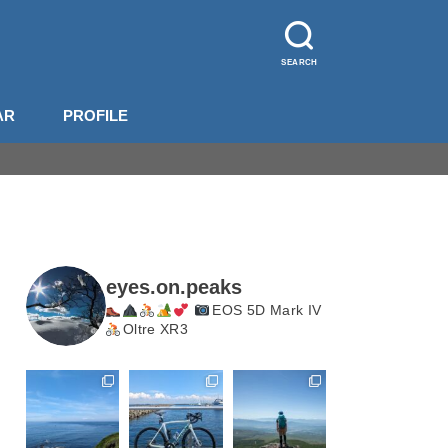
SEARCH
AR
PROFILE
山装備
影機材
山梨
長野
北岳・甲斐駒
eyes.on.peaks
EOS 5D Mark IV
Oltre XR3