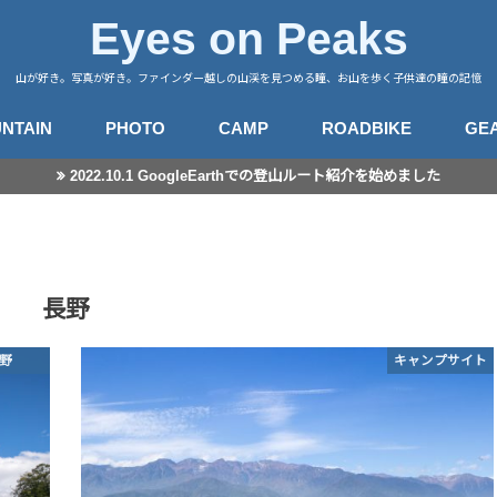
Eyes on Peaks
山が好き。写真が好き。ファインダー越しの山渓を見つめる瞳、お山を歩く子供達の瞳の記憶
NTAIN
PHOTO
CAMP
ROADBIKE
GE
2022.10.1 GoogleEarthでの登山ルート紹介を始めました
行記録
山徒然
カメラ
レンズ
星景撮影
日常スナップ
キャンプサイト
中央アルプス
南アルプス
八ヶ岳
谷川・武尊
赤城・榛名・荒船
四阿山
奥秩父
奥武蔵
高尾・陣馬
富士・御坂
丹沢
伊豆・愛鷹
箱根・湯河原
東海
房総・三浦
子連れ登山のこと
登山とITと
登山ギア
登山ギア(子供用)
ライドログ
登
撮
長野
野
キャンプサイト