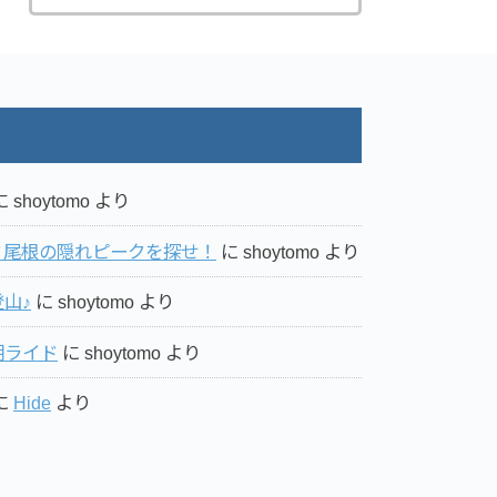
に
shoytomo
より
ミ尾根の隠れピークを探せ！
に
shoytomo
より
山♪
に
shoytomo
より
湖ライド
に
shoytomo
より
に
Hide
より