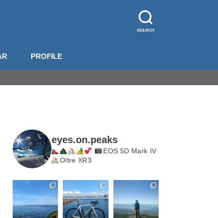
SEARCH
AR
PROFILE
山装備
影機材
山梨
長野
北岳・甲斐駒
eyes.on.peaks
EOS 5D Mark IV
Oltre XR3