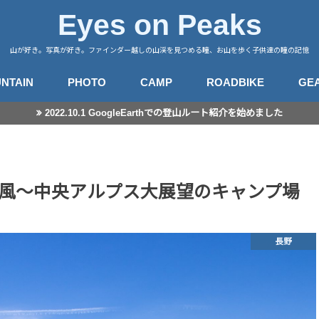
Eyes on Peaks
山が好き。写真が好き。ファインダー越しの山渓を見つめる瞳、お山を歩く子供達の瞳の記憶
NTAIN
PHOTO
CAMP
ROADBIKE
GE
2022.10.1 GoogleEarthでの登山ルート紹介を始めました
行記録
山徒然
カメラ
レンズ
星景撮影
日常スナップ
キャンプサイト
中央アルプス
南アルプス
八ヶ岳
谷川・武尊
赤城・榛名・荒船
四阿山
奥秩父
奥武蔵
高尾・陣馬
富士・御坂
丹沢
伊豆・愛鷹
箱根・湯河原
東海
房総・三浦
子連れ登山のこと
登山とITと
登山ギア
登山ギア(子供用)
ライドログ
登
撮
風～中央アルプス大展望のキャンプ場
長野