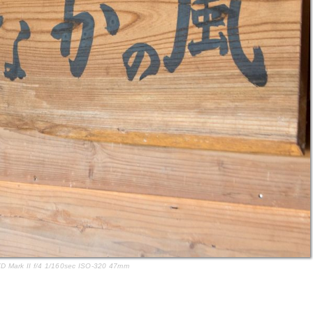
 Mark II f/4 1/160sec ISO-320 47mm