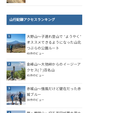
山行記録アクセスランキング
大野山～子連れ登山で “ようやく”
オススメできるようになった山北
つぶらの公園ルート
49件のビュー
金峰山～大弛峠からのイージーア
クセス(？)百名山
45件のビュー
赤城山～強風だけど健在だった赤
城ブルー
39件のビュー