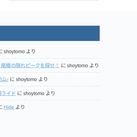
に
shoytomo
より
ミ尾根の隠れピークを探せ！
に
shoytomo
より
山♪
に
shoytomo
より
湖ライド
に
shoytomo
より
に
Hide
より