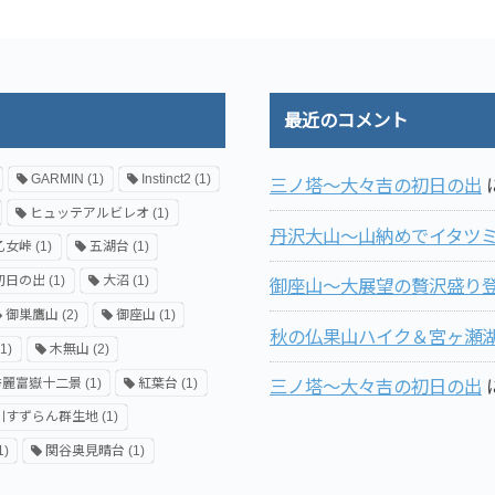
最近のコメント
GARMIN
(1)
Instinct2
(1)
三ノ塔～大々吉の初日の出
ヒュッテアルビレオ
(1)
丹沢大山～山納めでイタツ
乙女峠
(1)
五湖台
(1)
初日の出
(1)
大沼
(1)
御座山～大展望の贅沢盛り登
御巣鷹山
(2)
御座山
(1)
秋の仏果山ハイク＆宮ヶ瀬
1)
木無山
(2)
秀麗富嶽十二景
(1)
紅葉台
(1)
三ノ塔～大々吉の初日の出
川すずらん群生地
(1)
1)
関谷奥見晴台
(1)