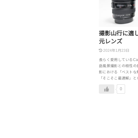
撮影山行に適し
元レンズ
2024年1月23日
長らく愛用しているC
岳風景撮影との相性の
影における「ベストな
「そこそこ最適解」と
0