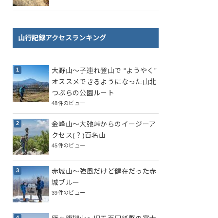
山行記録アクセスランキング
大野山～子連れ登山で “ようやく”
オススメできるようになった山北
つぶらの公園ルート
48件のビュー
金峰山～大弛峠からのイージーア
クセス(？)百名山
45件のビュー
赤城山～強風だけど健在だった赤
城ブルー
39件のビュー