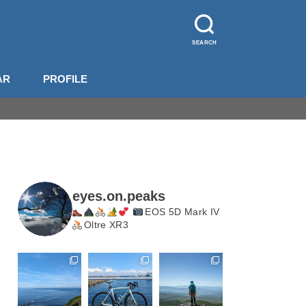
SEARCH
AR
PROFILE
山装備
影機材
山梨
長野
北岳・甲斐駒
eyes.on.peaks
EOS 5D Mark IV
Oltre XR3