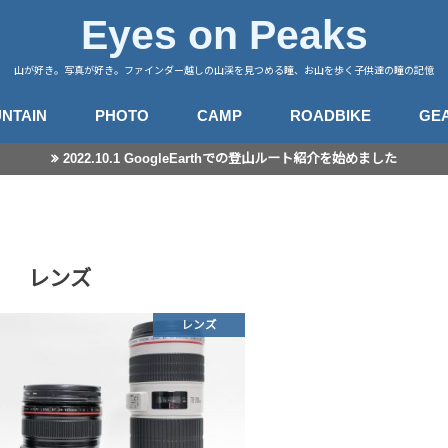
Eyes on Peaks
山が好き。写真が好き。ファインダー越しの山渓を見つめる瞳、お山を歩く子供達の瞳の記憶
NTAIN
PHOTO
CAMP
ROADBIKE
GE
2022.10.1 GoogleEarthでの登山ルート紹介を始めました
行記録
山徒然
カメラ
レンズ
星景撮影
日常スナップ
キャンプサイト
中央アルプス
南アルプス
八ヶ岳
谷川・武尊
赤城・榛名・荒船
四阿山
奥秩父
奥武蔵
高尾・陣馬
富士・御坂
丹沢
伊豆・愛鷹
箱根・湯河原
東海
房総・三浦
子連れ登山のこと
登山とITと
登山ギア
登山ギア(子供用)
ライドログ
登
撮
レンズ
レンズ