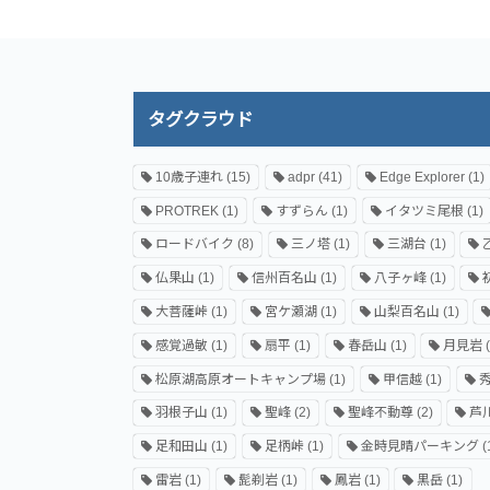
タグクラウド
10歳子連れ
(15)
adpr
(41)
Edge Explorer
(1)
PROTREK
(1)
すずらん
(1)
イタツミ尾根
(1)
ロードバイク
(8)
三ノ塔
(1)
三湖台
(1)
仏果山
(1)
信州百名山
(1)
八子ヶ峰
(1)
大菩薩峠
(1)
宮ケ瀬湖
(1)
山梨百名山
(1)
感覚過敏
(1)
扇平
(1)
春岳山
(1)
月見岩
(
松原湖高原オートキャンプ場
(1)
甲信越
(1)
羽根子山
(1)
聖峰
(2)
聖峰不動尊
(2)
芦
足和田山
(1)
足柄峠
(1)
金時見晴パーキング
(
雷岩
(1)
髭剃岩
(1)
鳳岩
(1)
黒岳
(1)