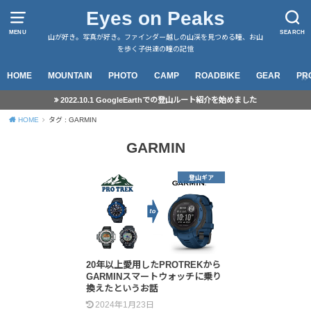
Eyes on Peaks
MENU
SEARCH
山が好き。写真が好き。ファインダー越しの山渓を見つめる瞳、お山
を歩く子供達の瞳の記憶
HOME
MOUNTAIN
PHOTO
CAMP
ROADBIKE
GEAR
PR
2022.10.1 GoogleEarthでの登山ルート紹介を始めました
HOME
タグ : GARMIN
GARMIN
登山ギア
20年以上愛用したPROTREKから
GARMINスマートウォッチに乗り
換えたというお話
2024年1月23日