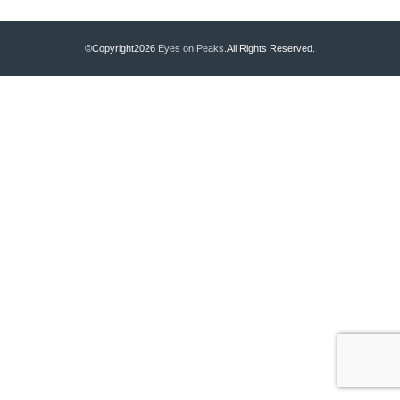
©Copyright2026
Eyes on Peaks
.All Rights Reserved.