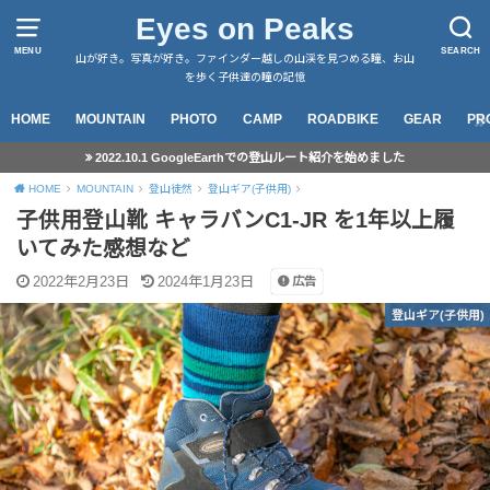
Eyes on Peaks
MENU
SEARCH
山が好き。写真が好き。ファインダー越しの山渓を見つめる瞳、お山
を歩く子供達の瞳の記憶
HOME
MOUNTAIN
PHOTO
CAMP
ROADBIKE
GEAR
PR
2022.10.1 GoogleEarthでの登山ルート紹介を始めました
HOME
MOUNTAIN
登山徒然
登山ギア(子供用)
子供用登山靴 キャラバンC1-JR を1年以上履
いてみた感想など
2022年2月23日
2024年1月23日
広告
登山ギア(子供用)