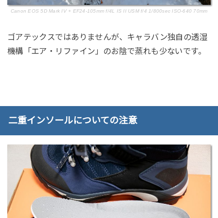
Canon EOS 5D Mark IV + EF24-105mm f/4L IS II USM f/4 1/800sec ISO-640 70mm
ゴアテックスではありませんが、キャラバン独自の透湿
機構「エア・リファイン」のお陰で蒸れも少ないです。
二重インソールについての注意