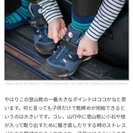
Canon EOS 5D Mark IV + EF24-105mm f/4L IS II USM f/4 1/320sec ISO-400 105mm
やはりこの登山靴の一番大きなポイントはココかなと思
います。何と言っても子供だけで靴締めが完結できると
いうのは大きいです。コレ、山行中に登山靴に小石や枝
が入って取り出すために履き直したりする時のストレス