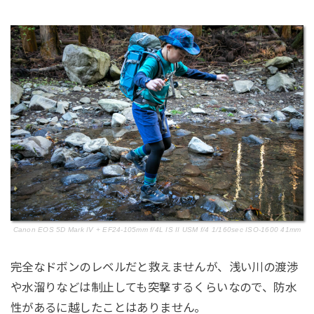
Canon EOS 5D Mark IV + EF24-105mm f/4L IS II USM f/4 1/160sec ISO-1600 41mm
完全なドボンのレベルだと救えませんが、浅い川の渡渉
や水溜りなどは制止しても突撃するくらいなので、防水
性があるに越したことはありません。