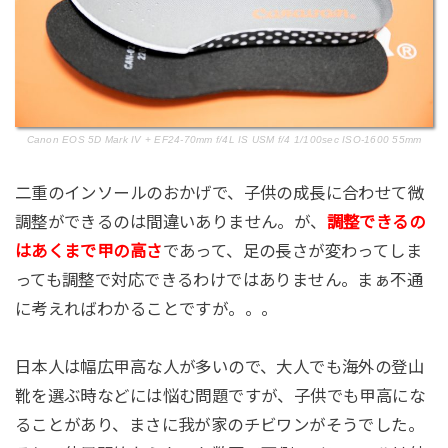
Canon EOS 5D Mark IV + EF24-70mm f/4L IS USM f/4 1/100sec ISO-1600 55mm
二重のインソールのおかげで、子供の成長に合わせて微
調整ができるのは間違いありません。が、
調整できるの
はあくまで甲の高さ
であって、足の長さが変わってしま
っても調整で対応できるわけではありません。まぁ不通
に考えればわかることですが。。。
日本人は幅広甲高な人が多いので、大人でも海外の登山
靴を選ぶ時などには悩む問題ですが、子供でも甲高にな
ることがあり、まさに我が家のチビワンがそうでした。