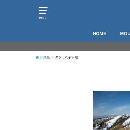
MENU
HOME
MOU
山
登
HOME
タグ : 八子ヶ峰