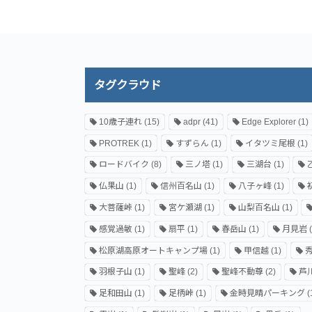
タグクラウド
10歳子連れ
(15)
adpr
(41)
Edge Explorer
(1)
PROTREK
(1)
すずらん
(1)
イタツミ尾根
(1)
ロードバイク
(8)
三ノ塔
(1)
三湖台
(1)
仏果山
(1)
信州百名山
(1)
八子ヶ峰
(1)
大菩薩峠
(1)
宮ケ瀬湖
(1)
山梨百名山
(1)
感覚過敏
(1)
扇平
(1)
春岳山
(1)
月見岩
(
松原湖高原オートキャンプ場
(1)
甲信越
(1)
羽根子山
(1)
聖峰
(2)
聖峰不動尊
(2)
芦
足和田山
(1)
足柄峠
(1)
金時見晴パーキング
(