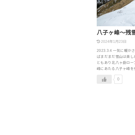
八子ヶ峰～残
2024年1月23日
2023.3.4 一気に
ばまだまだ雪山は楽し
ともあり北八ヶ岳ロー
峰にあたる八子ヶ峰を
0