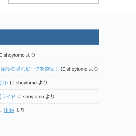
に
shoytomo
より
ミ尾根の隠れピークを探せ！
に
shoytomo
より
山♪
に
shoytomo
より
湖ライド
に
shoytomo
より
に
Hide
より