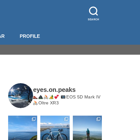
SEARCH
AR
PROFILE
山装備
影機材
山梨
長野
北岳・甲斐駒
eyes.on.peaks
EOS 5D Mark IV
Oltre XR3