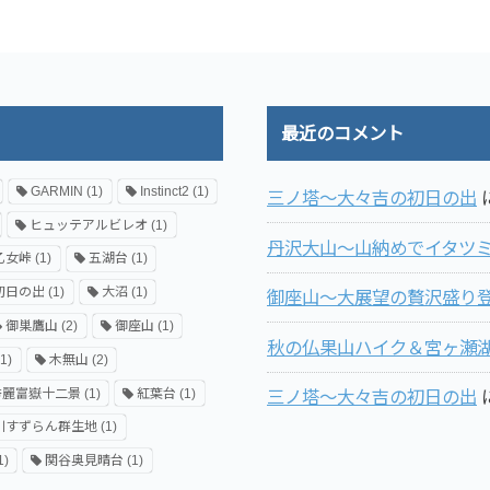
最近のコメント
GARMIN
(1)
Instinct2
(1)
三ノ塔～大々吉の初日の出
ヒュッテアルビレオ
(1)
丹沢大山～山納めでイタツ
乙女峠
(1)
五湖台
(1)
初日の出
(1)
大沼
(1)
御座山～大展望の贅沢盛り登
御巣鷹山
(2)
御座山
(1)
秋の仏果山ハイク＆宮ヶ瀬
1)
木無山
(2)
秀麗富嶽十二景
(1)
紅葉台
(1)
三ノ塔～大々吉の初日の出
川すずらん群生地
(1)
1)
関谷奥見晴台
(1)