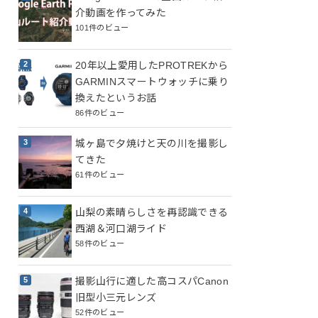
介動画を作ってみた
101件のビュー
20年以上愛用したPROTREKから
GARMINスマートウォッチに乗り
換えたというお話
86件のビュー
城ヶ島で夕焼けと天の川を撮影し
てきた
61件のビュー
山梨の素晴らしさを再認識できる
西湖＆河口湖ライド
58件のビュー
撮影山行に適した高コスパCanon
旧型小三元レンズ
52件のビュー