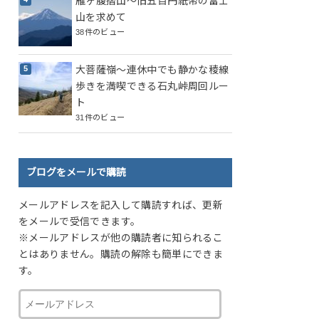
雁ヶ腹摺山～旧五百円紙幣の富士
山を求めて
38件のビュー
大菩薩嶺～連休中でも静かな稜線
歩きを満喫できる石丸峠周回ルー
ト
31件のビュー
ブログをメールで購読
メールアドレスを記入して購読すれば、更新
をメールで受信できます。
※メールアドレスが他の購読者に知られるこ
とはありません。購読の解除も簡単にできま
す。
メ
ー