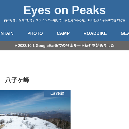
Eyes on Peaks
山が好き。写真が好き。ファインダー越しの山渓を見つめる瞳、お山を歩く子供達の瞳の記憶
NTAIN
PHOTO
CAMP
ROADBIKE
GE
2022.10.1 GoogleEarthでの登山ルート紹介を始めました
行記録
山徒然
カメラ
レンズ
星景撮影
日常スナップ
キャンプサイト
中央アルプス
南アルプス
八ヶ岳
谷川・武尊
赤城・榛名・荒船
四阿山
奥秩父
奥武蔵
高尾・陣馬
富士・御坂
丹沢
伊豆・愛鷹
箱根・湯河原
東海
房総・三浦
子連れ登山のこと
登山とITと
登山ギア
登山ギア(子供用)
ライドログ
登
撮
八子ヶ峰
山行記録