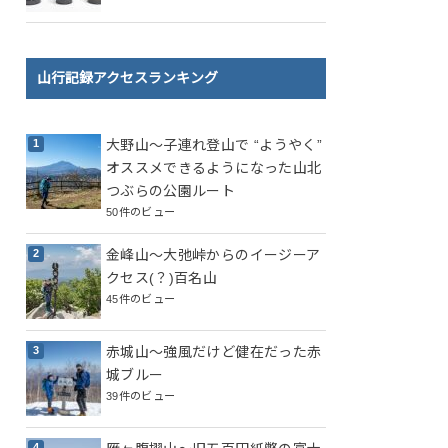
山行記録アクセスランキング
大野山～子連れ登山で “ようやく”
オススメできるようになった山北
つぶらの公園ルート
50件のビュー
金峰山～大弛峠からのイージーア
クセス(？)百名山
45件のビュー
赤城山～強風だけど健在だった赤
城ブルー
39件のビュー