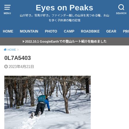
Eyes on Peaks
MENU
SEARCH
山が好き。写真が好き。ファインダー越しの山渓を見つめる瞳、お山
を歩く子供達の瞳の記憶
HOME
MOUNTAIN
PHOTO
CAMP
ROADBIKE
GEAR
PR
2022.10.1 GoogleEarthでの登山ルート紹介を始めました
HOME
0L7A5403
2023年4月21日