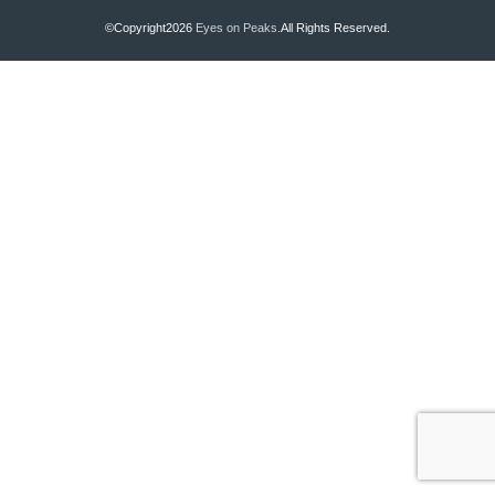
©Copyright2026
Eyes on Peaks
.All Rights Reserved.