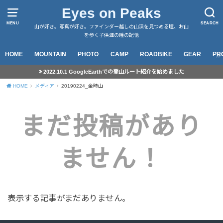
Eyes on Peaks
MENU
SEARCH
山が好き。写真が好き。ファインダー越しの山渓を見つめる瞳、お山
を歩く子供達の瞳の記憶
HOME
MOUNTAIN
PHOTO
CAMP
ROADBIKE
GEAR
PR
2022.10.1 GoogleEarthでの登山ルート紹介を始めました
HOME
メディア
20190224_金時山
まだ投稿があり
ません！
表示する記事がまだありません。