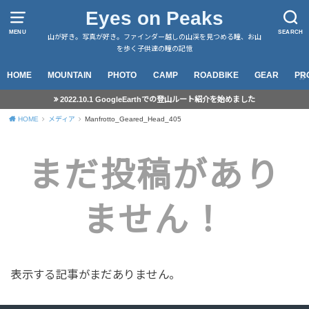
Eyes on Peaks
MENU
SEARCH
山が好き。写真が好き。ファインダー越しの山渓を見つめる瞳、お山
を歩く子供達の瞳の記憶
HOME
MOUNTAIN
PHOTO
CAMP
ROADBIKE
GEAR
PR
2022.10.1 GoogleEarthでの登山ルート紹介を始めました
HOME
メディア
Manfrotto_Geared_Head_405
まだ投稿があり
ません！
表示する記事がまだありません。