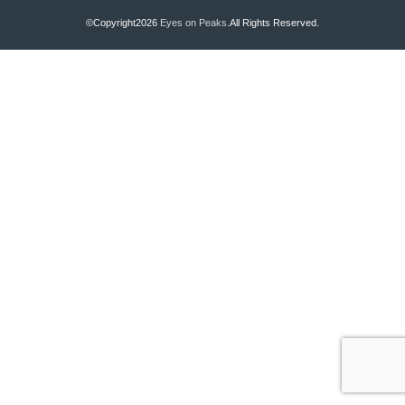
©Copyright2026
Eyes on Peaks
.All Rights Reserved.