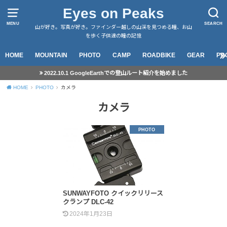
Eyes on Peaks
MENU
SEARCH
山が好き。写真が好き。ファインダー越しの山渓を見つめる瞳、お山
を歩く子供達の瞳の記憶
HOME
MOUNTAIN
PHOTO
CAMP
ROADBIKE
GEAR
PR
2022.10.1 GoogleEarthでの登山ルート紹介を始めました
HOME
PHOTO
カメラ
カメラ
PHOTO
SUNWAYFOTO クイックリリース
クランプ DLC-42
2024年1月23日