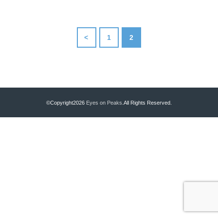
<
1
2
©Copyright2026
Eyes on Peaks
.All Rights Reserved.