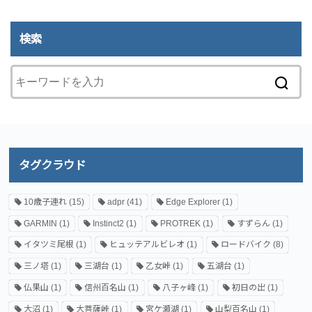
検索
タグクラウド
10歳子連れ
(15)
adpr
(41)
Edge Explorer
(1)
GARMIN
(1)
Instinct2
(1)
PROTREK
(1)
すずらん
(1)
イタツミ尾根
(1)
ヒュッテアルビレオ
(1)
ロードバイク
(8)
三ノ塔
(1)
三湖台
(1)
乙女峠
(1)
五湖台
(1)
仏果山
(1)
信州百名山
(1)
八子ヶ峰
(1)
初日の出
(1)
大沼
(1)
大菩薩峠
(1)
宮ケ瀬湖
(1)
山梨百名山
(1)