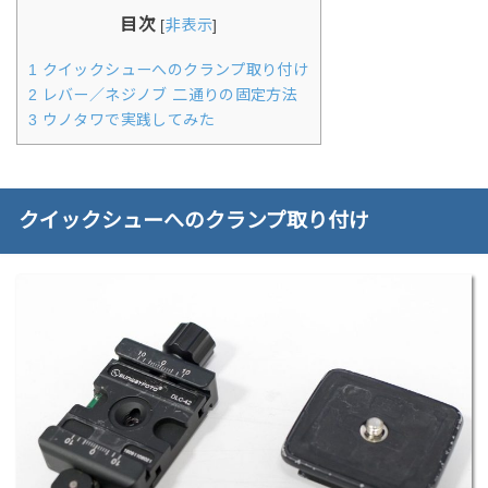
目次
[
非表示
]
1
クイックシューへのクランプ取り付け
2
レバー／ネジノブ 二通りの固定方法
3
ウノタワで実践してみた
クイックシューへのクランプ取り付け