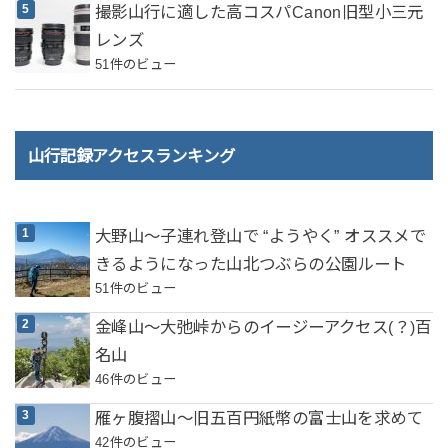
撮影山行に適した高コスパCanon旧型小三元
レンズ
51件のビュー
山行記録アクセスランキング
大野山～子連れ登山で “ようやく” オススメで
きるようになった山北つぶらの公園ルート
51件のビュー
金峰山～大弛峠からのイージーアクセス(？)百
名山
46件のビュー
雁ヶ腹摺山～旧五百円紙幣の富士山を求めて
42件のビュー