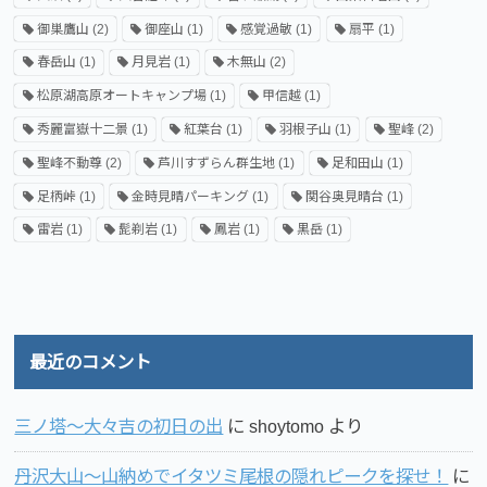
御巣鷹山
(2)
御座山
(1)
感覚過敏
(1)
扇平
(1)
春岳山
(1)
月見岩
(1)
木無山
(2)
松原湖高原オートキャンプ場
(1)
甲信越
(1)
秀麗富嶽十二景
(1)
紅葉台
(1)
羽根子山
(1)
聖峰
(2)
聖峰不動尊
(2)
芦川すずらん群生地
(1)
足和田山
(1)
足柄峠
(1)
金時見晴パーキング
(1)
関谷奥見晴台
(1)
雷岩
(1)
髭剃岩
(1)
鳳岩
(1)
黒岳
(1)
最近のコメント
三ノ塔～大々吉の初日の出
に
shoytomo
より
丹沢大山～山納めでイタツミ尾根の隠れピークを探せ！
に