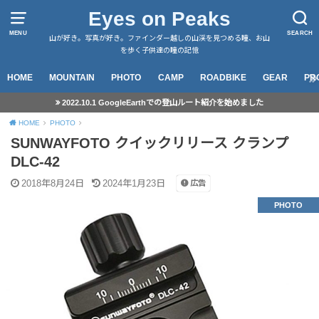
Eyes on Peaks
MENU
SEARCH
山が好き。写真が好き。ファインダー越しの山渓を見つめる瞳、お山
を歩く子供達の瞳の記憶
HOME
MOUNTAIN
PHOTO
CAMP
ROADBIKE
GEAR
PR
2022.10.1 GoogleEarthでの登山ルート紹介を始めました
HOME
PHOTO
SUNWAYFOTO クイックリリース クランプ
DLC-42
2018年8月24日
2024年1月23日
広告
PHOTO