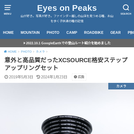
Eyes on Peaks
MENU
SEARCH
山が好き。写真が好き。ファインダー越しの山渓を見つめる瞳、お山
を歩く子供達の瞳の記憶
HOME
MOUNTAIN
PHOTO
CAMP
ROADBIKE
GEAR
PR
2022.10.1 GoogleEarthでの登山ルート紹介を始めました
HOME
PHOTO
カメラ
意外と高品質だったXCSOURCE格安ステップ
アップリングセット
2019年5月3日
2024年1月23日
広告
カメラ