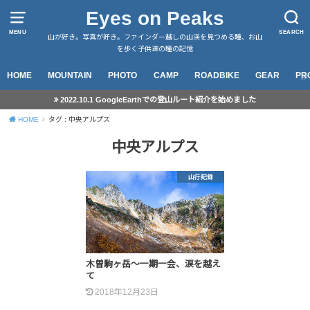
Eyes on Peaks
MENU
SEARCH
山が好き。写真が好き。ファインダー越しの山渓を見つめる瞳、お山
を歩く子供達の瞳の記憶
HOME
MOUNTAIN
PHOTO
CAMP
ROADBIKE
GEAR
PR
2022.10.1 GoogleEarthでの登山ルート紹介を始めました
HOME
タグ : 中央アルプス
中央アルプス
山行記録
木曽駒ヶ岳～一期一会、涙を越え
て
2018年12月23日