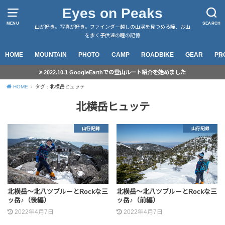
Eyes on Peaks
MENU
SEARCH
山が好き。写真が好き。ファインダー越しの山渓を見つめる瞳、お山
を歩く子供達の瞳の記憶
HOME
MOUNTAIN
PHOTO
CAMP
ROADBIKE
GEAR
PR
2022.10.1 GoogleEarthでの登山ルート紹介を始めました
HOME
タグ : 北横岳ヒュッテ
北横岳ヒュッテ
山行記録
山行記録
北横岳～北八ツブルーとRockな三
北横岳～北八ツブルーとRockな三
ッ岳♪（後編）
ッ岳♪（前編）
2022年4月7日
2022年4月7日