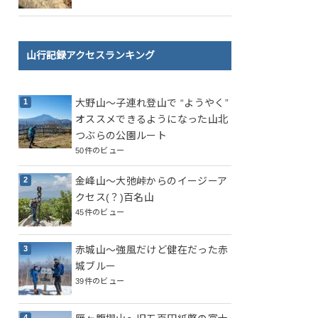
山行記録アクセスランキング
大野山～子連れ登山で “ようやく”
オススメできるようになった山北
つぶらの公園ルート
50件のビュー
金峰山～大弛峠からのイージーア
クセス(？)百名山
45件のビュー
赤城山～強風だけど健在だった赤
城ブルー
39件のビュー