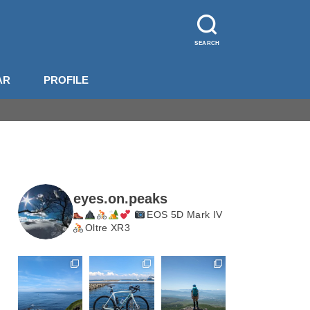
SEARCH
AR
PROFILE
山装備
影機材
山梨
長野
北岳・甲斐駒
eyes.on.peaks
EOS 5D Mark IV
Oltre XR3