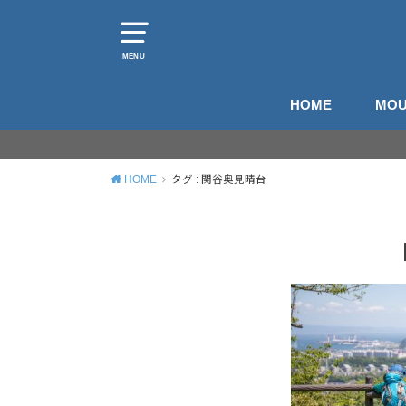
MENU
HOME
MOU
山
登
HOME
タグ : 関谷奥見晴台