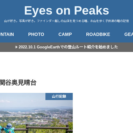
Eyes on Peaks
山が好き。写真が好き。ファインダー越しの山渓を見つめる瞳、お山を歩く子供達の瞳の記憶
NTAIN
PHOTO
CAMP
ROADBIKE
GE
2022.10.1 GoogleEarthでの登山ルート紹介を始めました
行記録
山徒然
カメラ
レンズ
星景撮影
日常スナップ
キャンプサイト
中央アルプス
南アルプス
八ヶ岳
谷川・武尊
赤城・榛名・荒船
四阿山
奥秩父
奥武蔵
高尾・陣馬
富士・御坂
丹沢
伊豆・愛鷹
箱根・湯河原
東海
房総・三浦
子連れ登山のこと
登山とITと
登山ギア
登山ギア(子供用)
ライドログ
登
撮
関谷奥見晴台
山行記録