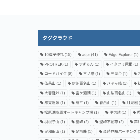
タグクラウド
10歳子連れ
(15)
adpr
(41)
Edge Explorer
(1)
PROTREK
(1)
すずらん
(1)
イタツミ尾根
(1)
ロードバイク
(8)
三ノ塔
(1)
三湖台
(1)
仏果山
(1)
信州百名山
(1)
八子ヶ峰
(1)
大菩薩峠
(1)
宮ケ瀬湖
(1)
山梨百名山
(1)
感覚過敏
(1)
扇平
(1)
春岳山
(1)
月見岩
(
松原湖高原オートキャンプ場
(1)
甲信越
(1)
羽根子山
(1)
聖峰
(2)
聖峰不動尊
(2)
芦
足和田山
(1)
足柄峠
(1)
金時見晴パーキング
(