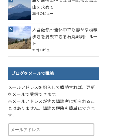
雁ヶ腹摺山～旧五百円紙幣の富士
山を求めて
38件のビュー
大菩薩嶺～連休中でも静かな稜線
歩きを満喫できる石丸峠周回ルー
ト
31件のビュー
ブログをメールで購読
メールアドレスを記入して購読すれば、更新
をメールで受信できます。
※メールアドレスが他の購読者に知られるこ
とはありません。購読の解除も簡単にできま
す。
メ
ー