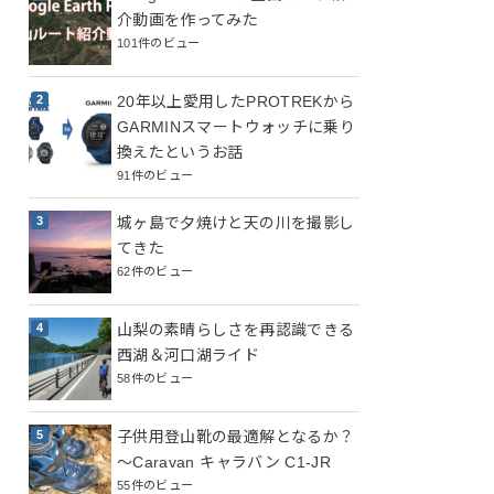
介動画を作ってみた
101件のビュー
20年以上愛用したPROTREKから
GARMINスマートウォッチに乗り
換えたというお話
91件のビュー
城ヶ島で夕焼けと天の川を撮影し
てきた
62件のビュー
山梨の素晴らしさを再認識できる
西湖＆河口湖ライド
58件のビュー
子供用登山靴の最適解となるか？
～Caravan キャラバン C1-JR
55件のビュー