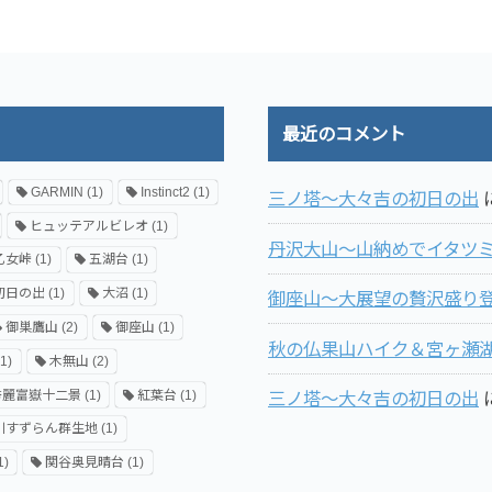
最近のコメント
GARMIN
(1)
Instinct2
(1)
三ノ塔～大々吉の初日の出
ヒュッテアルビレオ
(1)
丹沢大山～山納めでイタツ
乙女峠
(1)
五湖台
(1)
初日の出
(1)
大沼
(1)
御座山～大展望の贅沢盛り登
御巣鷹山
(2)
御座山
(1)
秋の仏果山ハイク＆宮ヶ瀬
1)
木無山
(2)
秀麗富嶽十二景
(1)
紅葉台
(1)
三ノ塔～大々吉の初日の出
川すずらん群生地
(1)
1)
関谷奥見晴台
(1)