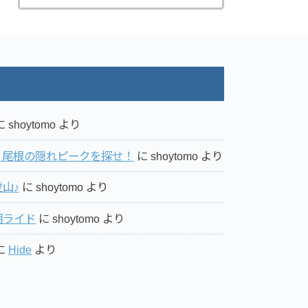
に
shoytomo
より
ミ尾根の隠れピークを探せ！
に
shoytomo
より
山♪
に
shoytomo
より
湖ライド
に
shoytomo
より
に
Hide
より