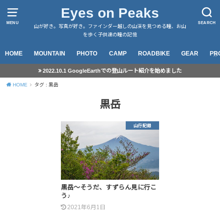
Eyes on Peaks
MENU
SEARCH
山が好き。写真が好き。ファインダー越しの山渓を見つめる瞳、お山
を歩く子供達の瞳の記憶
HOME
MOUNTAIN
PHOTO
CAMP
ROADBIKE
GEAR
PR
2022.10.1 GoogleEarthでの登山ルート紹介を始めました
HOME
タグ : 黒岳
黒岳
山行記録
黒岳～そうだ、すずらん見に行こ
う♪
2021年6月1日