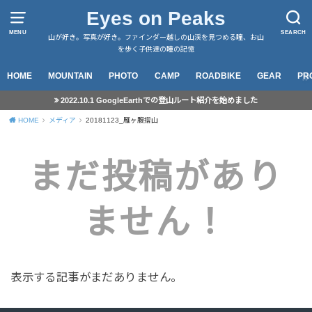
Eyes on Peaks
MENU
SEARCH
山が好き。写真が好き。ファインダー越しの山渓を見つめる瞳、お山
を歩く子供達の瞳の記憶
HOME
MOUNTAIN
PHOTO
CAMP
ROADBIKE
GEAR
PR
2022.10.1 GoogleEarthでの登山ルート紹介を始めました
HOME
メディア
20181123_雁ヶ腹摺山
まだ投稿があり
ません！
表示する記事がまだありません。