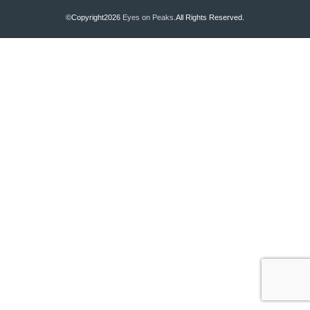
©Copyright2026
Eyes on Peaks
.All Rights Reserved.