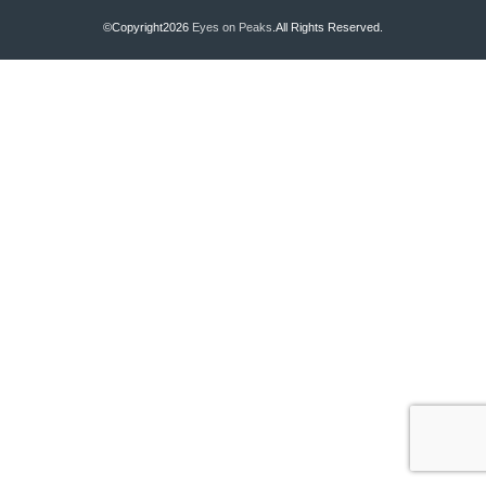
©Copyright2026
Eyes on Peaks
.All Rights Reserved.