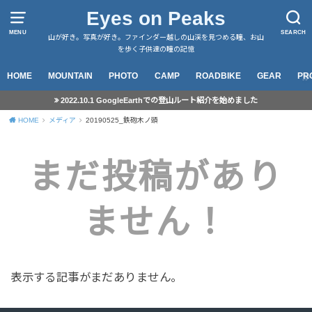
Eyes on Peaks
MENU
SEARCH
山が好き。写真が好き。ファインダー越しの山渓を見つめる瞳、お山
を歩く子供達の瞳の記憶
HOME
MOUNTAIN
PHOTO
CAMP
ROADBIKE
GEAR
PR
2022.10.1 GoogleEarthでの登山ルート紹介を始めました
HOME
メディア
20190525_鉄砲木ノ頭
まだ投稿があり
ません！
表示する記事がまだありません。