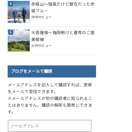
赤城山～強風だけど健在だった赤
城ブルー
38件のビュー
大菩薩嶺～梅雨明けと蒼穹のご褒
美稜線
32件のビュー
ブログをメールで購読
メールアドレスを記入して購読すれば、更新
をメールで受信できます。
※メールアドレスが他の購読者に知られるこ
とはありません。購読の解除も簡単にできま
す。
メ
ー