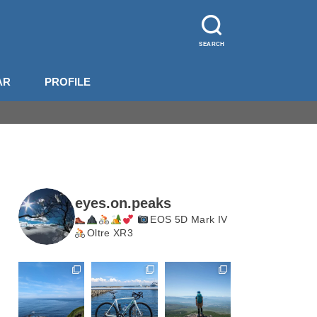
SEARCH
AR
PROFILE
山装備
影機材
山梨
長野
北岳・甲斐駒
eyes.on.peaks
EOS 5D Mark IV
Oltre XR3