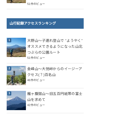
51件のビュー
山行記録アクセスランキング
大野山～子連れ登山で “ようやく”
オススメできるようになった山北
つぶらの公園ルート
51件のビュー
金峰山～大弛峠からのイージーア
クセス(？)百名山
46件のビュー
雁ヶ腹摺山～旧五百円紙幣の富士
山を求めて
42件のビュー