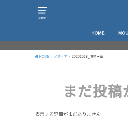
MENU
HOME
MOU
山
登
HOME
メディア
20201028_明神ヶ岳
まだ投稿
表示する記事がまだありません。