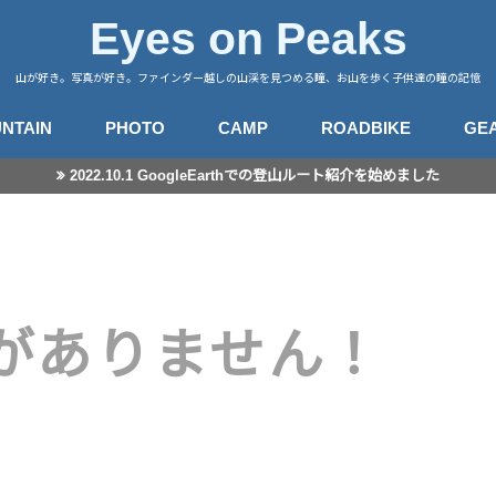
Eyes on Peaks
山が好き。写真が好き。ファインダー越しの山渓を見つめる瞳、お山を歩く子供達の瞳の記憶
NTAIN
PHOTO
CAMP
ROADBIKE
GE
2022.10.1 GoogleEarthでの登山ルート紹介を始めました
行記録
山徒然
カメラ
レンズ
星景撮影
日常スナップ
キャンプサイト
中央アルプス
南アルプス
八ヶ岳
谷川・武尊
赤城・榛名・荒船
四阿山
奥秩父
奥武蔵
高尾・陣馬
富士・御坂
丹沢
伊豆・愛鷹
箱根・湯河原
東海
房総・三浦
子連れ登山のこと
登山とITと
登山ギア
登山ギア(子供用)
ライドログ
登
撮
がありません！