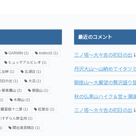
最近のコメント
GARMIN
(1)
Instinct2
(1)
三ノ塔～大々吉の初日の出
ヒュッテアルビレオ
(1)
丹沢大山～山納めでイタツ
乙女峠
(1)
五湖台
(1)
初日の出
(1)
大沼
(1)
御座山～大展望の贅沢盛り登
御巣鷹山
(2)
御座山
(1)
秋の仏果山ハイク＆宮ヶ瀬
1)
木無山
(2)
秀麗富嶽十二景
(1)
紅葉台
(1)
三ノ塔～大々吉の初日の出
川すずらん群生地
(1)
1)
関谷奥見晴台
(1)