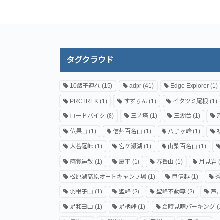
タグクラウド
10歳子連れ
(15)
adpr
(41)
Edge Explorer
(1)
PROTREK
(1)
すずらん
(1)
イタツミ尾根
(1)
ロードバイク
(8)
三ノ塔
(1)
三湖台
(1)
仏果山
(1)
信州百名山
(1)
八子ヶ峰
(1)
大菩薩峠
(1)
宮ケ瀬湖
(1)
山梨百名山
(1)
感覚過敏
(1)
扇平
(1)
春岳山
(1)
月見岩
(
松原湖高原オートキャンプ場
(1)
甲信越
(1)
羽根子山
(1)
聖峰
(2)
聖峰不動尊
(2)
芦
足和田山
(1)
足柄峠
(1)
金時見晴パーキング
(