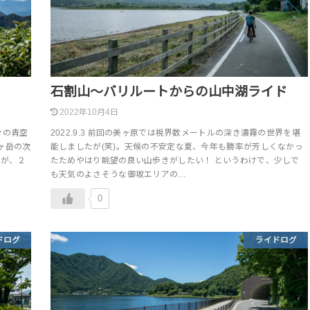
石割山～バリルートからの山中湖ライド
2022年10月4日
々の青空
2022.9.3 前回の美ヶ原では視界数メートルの深き濃霧の世界を堪
ヶ岳の次
能しましたが(笑)。天候の不安定な夏、今年も勝率が芳しくなかっ
たが、２
たためやはり眺望の良い山歩きがしたい！ というわけで、少しで
も天気のよさそうな御坂エリアの…
0
ドログ
ライドログ