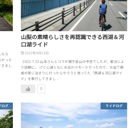
山梨の素晴らしさを再認識できる西湖＆河
口湖ライド
2022年9月13日
もちろ
なかった
2022.7.23 山友さんとコラボ親子登山の予定でしたが、都合によ
てきまし
り延期に。 けど心身ともにお出かけモードだったので、お盆で親
戚の家に泊まりに行ったらやろうと思ってた「西湖＆河口湖ライ
ド」を敢行してきまし…
0
ドログ
ライドログ