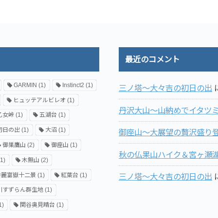
最近のコメント
GARMIN
(1)
Instinct2
(1)
三ノ塔～大々吉の初日の出
ヒュッテアルビレオ
(1)
丹沢大山～山納めでイタツ
乙女峠
(1)
五湖台
(1)
初日の出
(1)
大沼
(1)
御座山～大展望の贅沢盛り登
御巣鷹山
(2)
御座山
(1)
秋の仏果山ハイク＆宮ヶ瀬
1)
木無山
(2)
秀麗富嶽十二景
(1)
紅葉台
(1)
三ノ塔～大々吉の初日の出
川すずらん群生地
(1)
1)
関谷奥見晴台
(1)