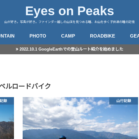
Eyes on Peaks
山が好き。写真が好き。ファインダー越しの山渓を見つめる瞳、お山を歩く子供達の瞳の記憶
NTAIN
PHOTO
CAMP
ROADBIKE
GE
2022.10.1 GoogleEarthでの登山ルート紹介を始めました
行記録
山徒然
カメラ
レンズ
星景撮影
日常スナップ
キャンプサイト
中央アルプス
南アルプス
八ヶ岳
谷川・武尊
赤城・榛名・荒船
四阿山
奥秩父
奥武蔵
高尾・陣馬
富士・御坂
丹沢
伊豆・愛鷹
箱根・湯河原
東海
房総・三浦
子連れ登山のこと
登山とITと
登山ギア
登山ギア(子供用)
ライドログ
登
撮
ベルロードバイク
記録
山行記録