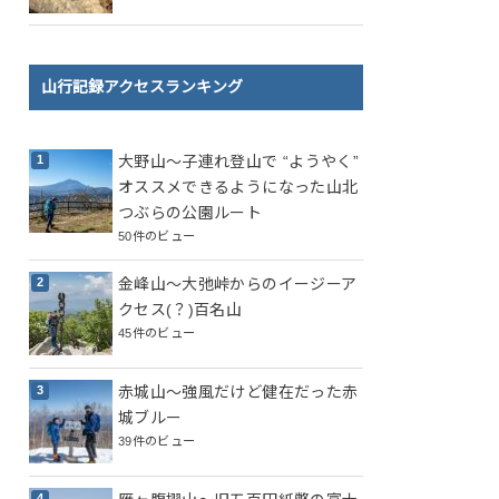
山行記録アクセスランキング
大野山～子連れ登山で “ようやく”
オススメできるようになった山北
つぶらの公園ルート
50件のビュー
金峰山～大弛峠からのイージーア
クセス(？)百名山
45件のビュー
赤城山～強風だけど健在だった赤
城ブルー
39件のビュー