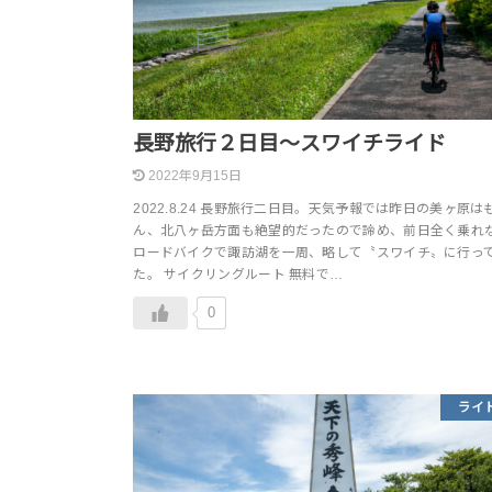
長野旅行２日目～スワイチライド
2022年9月15日
2022.8.24 長野旅行二日目。天気予報では昨日の美ヶ原は
ん、北八ヶ岳方面も絶望的だったので諦め、前日全く乗れ
ロードバイクで諏訪湖を一周、略して〝スワイチ〟に行っ
た。 サイクリングルート 無料で…
0
ライ