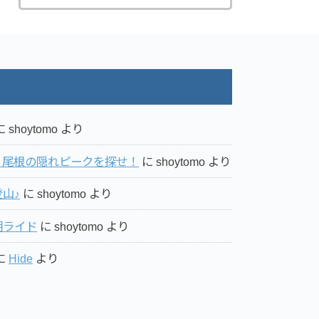
に
shoytomo
より
ミ尾根の隠れピークを探せ！
に
shoytomo
より
山♪
に
shoytomo
より
湖ライド
に
shoytomo
より
に
Hide
より