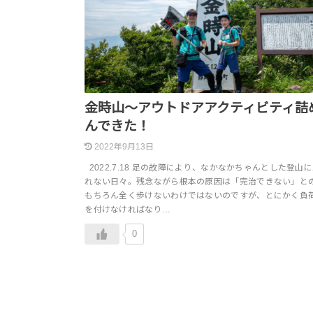
金時山～アウトドアアクティビティ詰
んできた！
2022年9月13日
2022.7.18 足の故障により、なかなかちゃんとした登山
れない日々。残念ながら根本の原因は「完治できない」と
もちろん全く歩けないわけではないのですが、とにかく負
を付けなければなり…
0