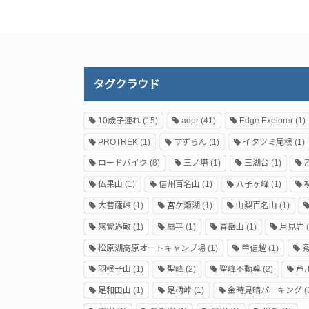
タグクラウド
10歳子連れ
(15)
adpr
(41)
Edge Explorer
(1)
PROTREK
(1)
すずらん
(1)
イタツミ尾根
(1)
ロードバイク
(8)
三ノ塔
(1)
三湖台
(1)
仏果山
(1)
信州百名山
(1)
八子ヶ峰
(1)
大菩薩峠
(1)
宮ケ瀬湖
(1)
山梨百名山
(1)
感覚過敏
(1)
扇平
(1)
春岳山
(1)
月見岩
(
松原湖高原オートキャンプ場
(1)
甲信越
(1)
羽根子山
(1)
聖峰
(2)
聖峰不動尊
(2)
芦
足和田山
(1)
足柄峠
(1)
金時見晴パーキング
(