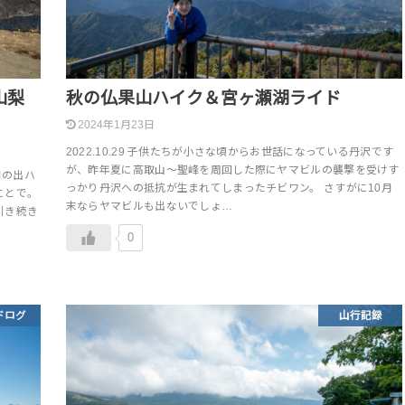
山梨
秋の仏果山ハイク＆宮ヶ瀬湖ライド
2024年1月23日
2022.10.29 子供たちが小さな頃からお世話になっている丹沢です
が、昨年夏に高取山～聖峰を周回した際にヤマビルの襲撃を受けす
日の出ハ
っかり丹沢への抵抗が生まれてしまったチビワン。 さすがに10月
ことで。
末ならヤマビルも出ないでしょ…
引き続き
0
ドログ
山行記録