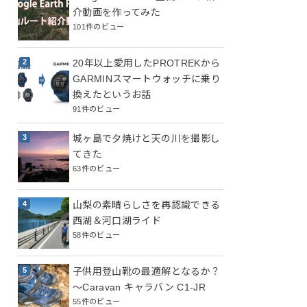
介動画を作ってみた
101件のビュー
20年以上愛用したPROTREKから
GARMINスマートウォッチに乗り
換えたというお話
91件のビュー
城ヶ島で夕焼けと天の川を撮影し
てきた
63件のビュー
山梨の素晴らしさを再認識できる
西湖＆河口湖ライド
58件のビュー
子供用登山靴の最適解となるか？
～Caravan キャラバン C1-JR
55件のビュー