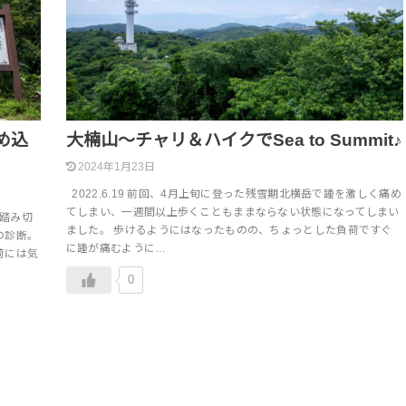
め込
大楠山～チャリ＆ハイクでSea to Summit♪
2024年1月23日
2022.6.19 前回、4月上旬に登った残雪期北横岳で踵を激しく痛め
てしまい、一週間以上歩くこともままならない状態になってしまい
に踏み切
ました。 歩けるようにはなったものの、ちょっとした負荷ですぐ
の診断。
に踵が痛むように…
荷には気
0