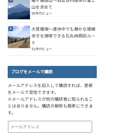
雁ヶ腹摺山～旧五百円紙幣の富士
山を求めて
38件のビュー
大菩薩嶺～連休中でも静かな稜線
歩きを満喫できる石丸峠周回ルー
ト
31件のビュー
ブログをメールで購読
メールアドレスを記入して購読すれば、更新
をメールで受信できます。
※メールアドレスが他の購読者に知られるこ
とはありません。購読の解除も簡単にできま
す。
メ
ー