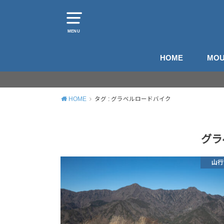
MENU
HOME
MOU
山
登
HOME
タグ : グラベルロードバイク
グラ
山行