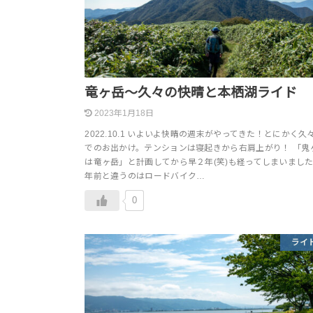
竜ヶ岳～久々の快晴と本栖湖ライド
2023年1月18日
2022.10.1 いよいよ快晴の週末がやってきた！とにかく久
でのお出かけ。テンションは寝起きから右肩上がり！ 「鬼
は竜ヶ岳」と計画してから早２年(笑)も経ってしまいまし
年前と違うのはロードバイク…
0
ライ