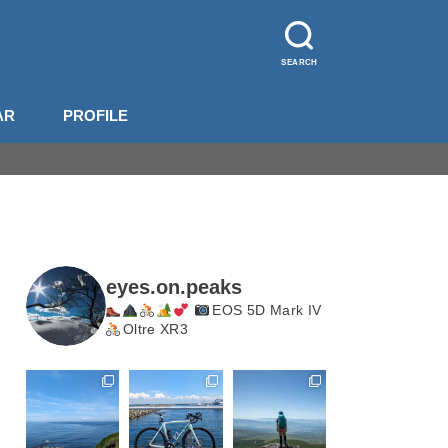
SEARCH
AR
PROFILE
山装備
影機材
山梨
長野
北岳・甲斐駒
eyes.on.peaks
EOS 5D Mark IV
Oltre XR3