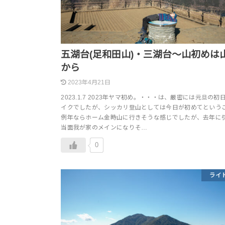
五湖台(足和田山)・三湖台～山初めは
から
2023年4月21日
2023.1.7 2023年ヤマ初め。・・・は、厳密には元旦の初
イクでしたが、シッカリ登山としては今日が初めてという
例年ならホーム金時山に行きそうな感じでしたが、去年に
当面我が家のメインになりそ…
0
ライ