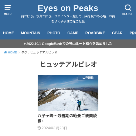
Eyes on Peaks
MENU
SEARCH
山が好き。写真が好き。ファインダー越しの山渓を見つめる瞳、お山
を歩く子供達の瞳の記憶
HOME
MOUNTAIN
PHOTO
CAMP
ROADBIKE
GEAR
PR
2022.10.1 GoogleEarthでの登山ルート紹介を始めました
HOME
タグ : ヒュッテアルビレオ
ヒュッテアルビレオ
山行記録
八子ヶ峰～残雪期の絶景ご褒美稜
線♪
2024年1月23日