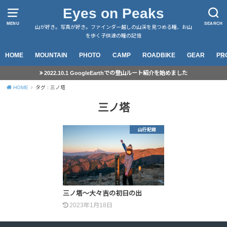
Eyes on Peaks
MENU
SEARCH
山が好き。写真が好き。ファインダー越しの山渓を見つめる瞳、お山
を歩く子供達の瞳の記憶
HOME
MOUNTAIN
PHOTO
CAMP
ROADBIKE
GEAR
PR
2022.10.1 GoogleEarthでの登山ルート紹介を始めました
HOME
タグ : 三ノ塔
三ノ塔
山行記録
三ノ塔～大々吉の初日の出
2023年1月18日