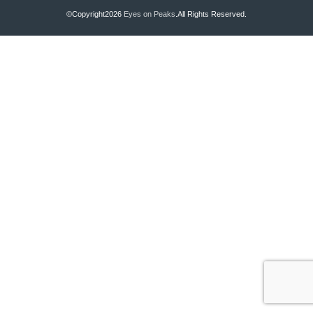
©Copyright2026
Eyes on Peaks
.All Rights Reserved.