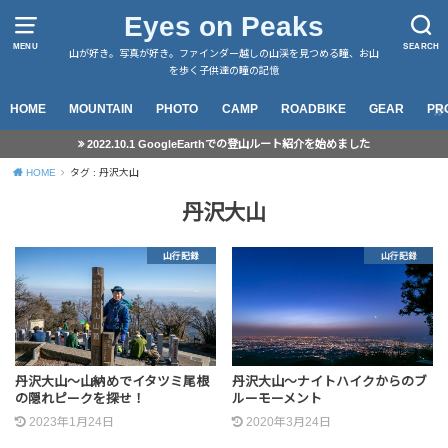
Eyes on Peaks
MENU
SEARCH
山が好き。写真が好き。ファインダー越しの山渓を見つめる瞳、お山
を歩く子供達の瞳の記憶
HOME
MOUNTAIN
PHOTO
CAMP
ROADBIKE
GEAR
PR
2022.10.1 GoogleEarthでの登山ルート紹介を始めました
HOME
タグ : 丹沢大山
丹沢大山
山行記録
山行記録
丹沢大山～山納めでイタツミ尾根
丹沢大山～ナイトハイクからのブ
の隠れピークを探せ！
ルーモーメント
2023年1月24日
2020年3月24日