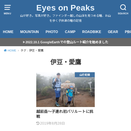
Eyes on Peaks
MENU
SEARCH
山が好き。写真が好き。ファインダー越しの山渓を見つめる瞳、お山
を歩く子供達の瞳の記憶
HOME
MOUNTAIN
PHOTO
CAMP
ROADBIKE
GEAR
PR
2022.10.1 GoogleEarthでの登山ルート紹介を始めました
HOME
タグ : 伊豆・愛鷹
伊豆・愛鷹
山行記録
越前岳～子連れ初バリルートに挑
戦
2019年8月28日