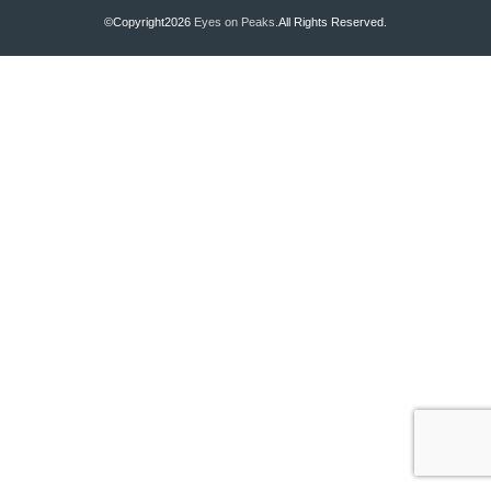
©Copyright2026
Eyes on Peaks
.All Rights Reserved.