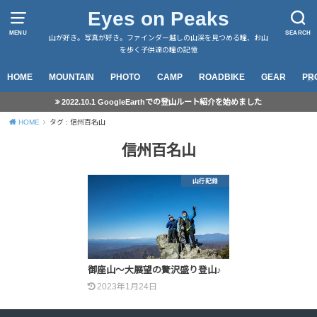
Eyes on Peaks
MENU
SEARCH
山が好き。写真が好き。ファインダー越しの山渓を見つめる瞳、お山
を歩く子供達の瞳の記憶
HOME
MOUNTAIN
PHOTO
CAMP
ROADBIKE
GEAR
PR
2022.10.1 GoogleEarthでの登山ルート紹介を始めました
HOME
タグ : 信州百名山
信州百名山
山行記録
御座山～大展望の贅沢盛り登山♪
2023年1月24日