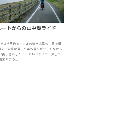
ルートからの山中湖ライド
の美ヶ原では視界数メートルの深き濃霧の世界を堪
天候の不安定な夏、今年も勝率が芳しくなかっ
い山歩きがしたい！ というわけで、少しで
坂エリアの…