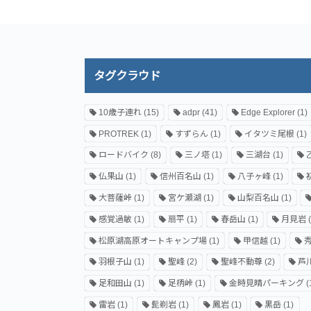
タグクラウド
10歳子連れ
(15)
adpr
(41)
Edge Explorer
(1)
PROTREK
(1)
すずらん
(1)
イタツミ尾根
(1)
ロードバイク
(8)
三ノ塔
(1)
三湖台
(1)
仏果山
(1)
信州百名山
(1)
八子ヶ峰
(1)
大菩薩峠
(1)
宮ケ瀬湖
(1)
山梨百名山
(1)
感覚過敏
(1)
扇平
(1)
春岳山
(1)
月見岩
(
松原湖高原オートキャンプ場
(1)
甲信越
(1)
羽根子山
(1)
聖峰
(2)
聖峰不動尊
(2)
芦
足和田山
(1)
足柄峠
(1)
金時見晴パーキング
(
雷岩
(1)
髭剃岩
(1)
鳳岩
(1)
黒岳
(1)