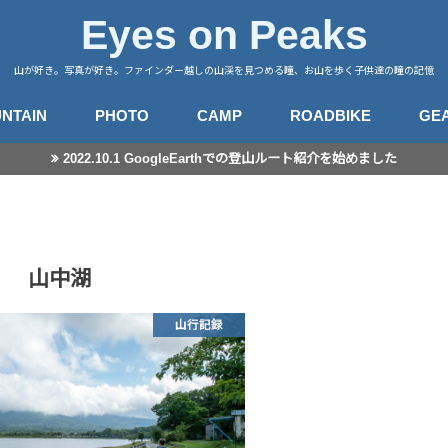
Eyes on Peaks
山が好き。写真が好き。ファインダー越しの山渓を見つめる瞳、お山を歩く子供達の瞳の記憶
NTAIN
PHOTO
CAMP
ROADBIKE
GE
2022.10.1 GoogleEarthでの登山ルート紹介を始めました
行記録
山徒然
カメラ
レンズ
星景撮影
日常スナップ
キャンプサイト
中央アルプス
南アルプス
八ヶ岳
谷川・武尊
赤城・榛名・荒船
四阿山
奥秩父
奥武蔵
高尾・陣馬
富士・御坂
丹沢
伊豆・愛鷹
箱根・湯河原
東海
房総・三浦
子連れ登山のこと
登山とITと
登山ギア
登山ギア(子供用)
ライドログ
登
撮
山中湖
山行記録