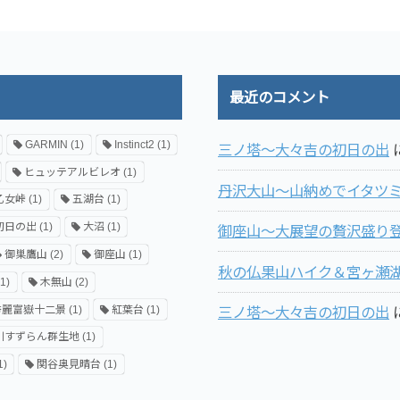
最近のコメント
GARMIN
(1)
Instinct2
(1)
三ノ塔～大々吉の初日の出
ヒュッテアルビレオ
(1)
丹沢大山～山納めでイタツ
乙女峠
(1)
五湖台
(1)
初日の出
(1)
大沼
(1)
御座山～大展望の贅沢盛り登
御巣鷹山
(2)
御座山
(1)
秋の仏果山ハイク＆宮ヶ瀬
1)
木無山
(2)
秀麗富嶽十二景
(1)
紅葉台
(1)
三ノ塔～大々吉の初日の出
川すずらん群生地
(1)
1)
関谷奥見晴台
(1)