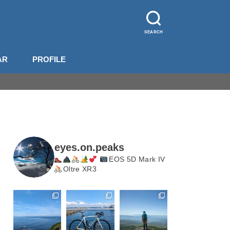
SEARCH
AR
PROFILE
山装備
影機材
山梨
長野
北岳・甲斐駒
eyes.on.peaks
EOS 5D Mark IV
Oltre XR3