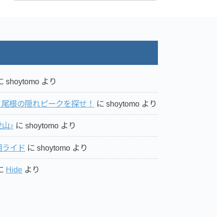
に
shoytomo
より
ミ尾根の隠れピークを探せ！
に
shoytomo
より
山♪
に
shoytomo
より
湖ライド
に
shoytomo
より
に
Hide
より