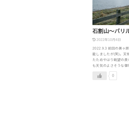
石割山～バリ
2022年10月4日
2022.9.3 前回
能しましたが(笑)。
たためやはり眺望の良
も天気のよさそうな御
0