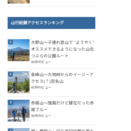
山行記録アクセスランキング
大野山～子連れ登山で “ようやく”
オススメできるようになった山北
つぶらの公園ルート
49件のビュー
金峰山～大弛峠からのイージーア
クセス(？)百名山
45件のビュー
赤城山～強風だけど健在だった赤
城ブルー
39件のビュー