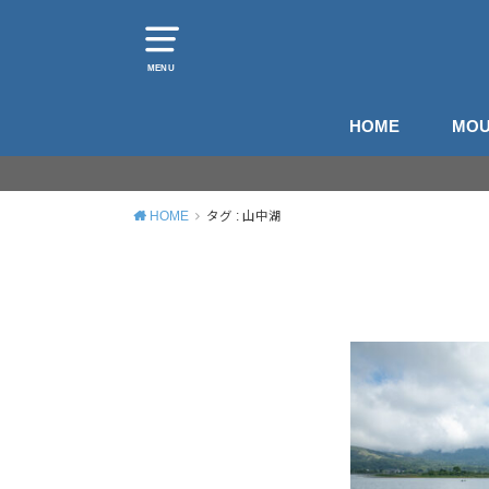
MENU
HOME
MOU
山
登
HOME
タグ : 山中湖