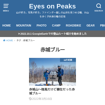
Eyes on Peaks
MENU
SEARCH
山が好き。写真が好き。ファインダー越しの山渓を見つめる瞳、お山
を歩く子供達の瞳の記憶
HOME
MOUNTAIN
PHOTO
CAMP
ROADBIKE
GEAR
PR
2022.10.1 GoogleEarthでの登山ルート紹介を始めました
HOME
タグ : 赤城ブルー
赤城ブルー
山行記録
赤城山～強風だけど健在だった赤
城ブルー
2022年3月16日