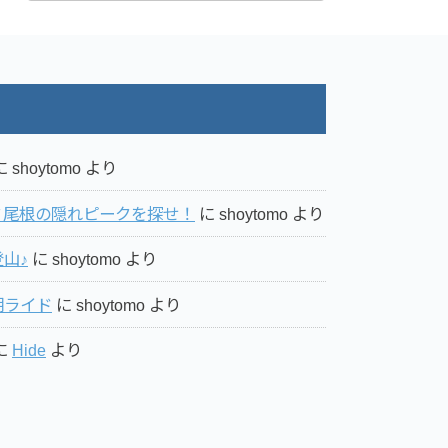
に
shoytomo
より
ミ尾根の隠れピークを探せ！
に
shoytomo
より
山♪
に
shoytomo
より
湖ライド
に
shoytomo
より
に
Hide
より