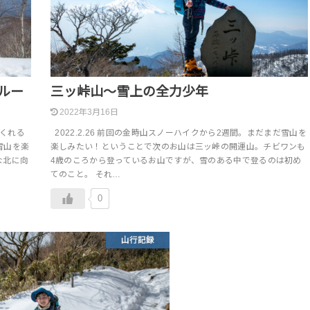
ルー
三ッ峠山～雪上の全力少年
2022年3月16日
てくれる
2022.2.26 前回の金時山スノーハイクから2週間。まだまだ雪山を
雪山を楽
楽しみたい！ということで次のお山は三ッ峠の開運山。チビワンも
な北に向
4歳のころから登っているお山ですが、雪のある中で登るのは初め
てのこと。 それ…
0
山行記録