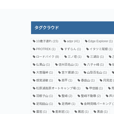
タグクラウド
10歳子連れ
(15)
adpr
(41)
Edge Explorer
(1)
PROTREK
(1)
すずらん
(1)
イタツミ尾根
(1)
ロードバイク
(8)
三ノ塔
(1)
三湖台
(1)
仏果山
(1)
信州百名山
(1)
八子ヶ峰
(1)
大菩薩峠
(1)
宮ケ瀬湖
(1)
山梨百名山
(1)
感覚過敏
(1)
扇平
(1)
春岳山
(1)
月見岩
(
松原湖高原オートキャンプ場
(1)
甲信越
(1)
羽根子山
(1)
聖峰
(2)
聖峰不動尊
(2)
芦
足和田山
(1)
足柄峠
(1)
金時見晴パーキング
(
雷岩
(1)
髭剃岩
(1)
鳳岩
(1)
黒岳
(1)