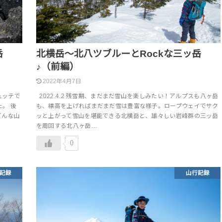
岳
北横岳～北八ツブルーとRockな三ッ岳
♪（前編）
2022年4月7日
ュッテで
2022.4.2 残雪期、まだまだ雪山を楽しみたい！アルプスも八ヶ岳
。 後
も、標高を上げればまだまだ雪は豊富な様子。ロープウェイでサク
どんな山
ッと上がって雪山を堪能できる北横岳と、雄々しい岩峰群の三ッ岳
を周回する北八ヶ岳…
0
記録
山行記録