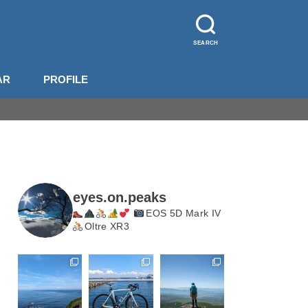
SEARCH
AR
PROFILE
山装備
影機材
山梨
長野
北岳・甲斐駒
eyes.on.peaks
EOS 5D Mark IV
Oltre XR3