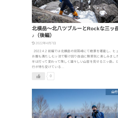
北横岳～北八ツブルーとRockな三ッ
♪（後編）
2022年4月7日
2022.4.2 前編では北横岳の双耳峰にて絶景を堪能し、ヒ
お腹も満たし七ッ池で駆け回り自由に無邪気に楽しみました
半は打って変わって険しく雄々しい山容を見せる三ッ岳。
行が待ち受けている…
0
山行