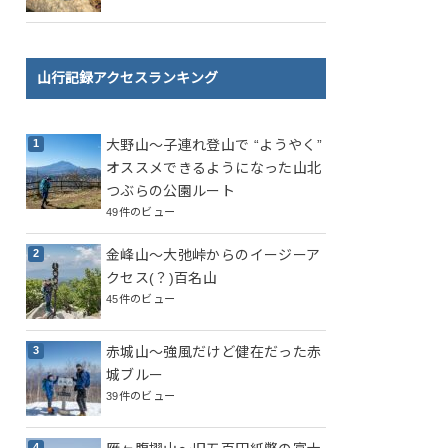
山行記録アクセスランキング
大野山～子連れ登山で “ようやく”
オススメできるようになった山北
つぶらの公園ルート
49件のビュー
金峰山～大弛峠からのイージーア
クセス(？)百名山
45件のビュー
赤城山～強風だけど健在だった赤
城ブルー
39件のビュー