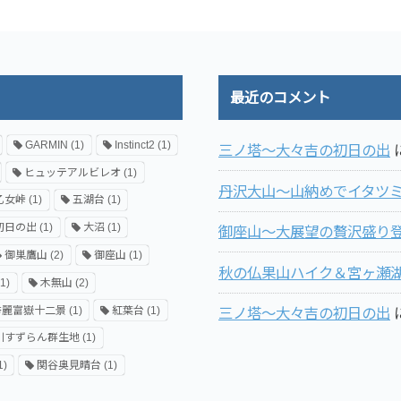
最近のコメント
GARMIN
(1)
Instinct2
(1)
三ノ塔～大々吉の初日の出
ヒュッテアルビレオ
(1)
丹沢大山～山納めでイタツ
乙女峠
(1)
五湖台
(1)
初日の出
(1)
大沼
(1)
御座山～大展望の贅沢盛り登
御巣鷹山
(2)
御座山
(1)
秋の仏果山ハイク＆宮ヶ瀬
1)
木無山
(2)
秀麗富嶽十二景
(1)
紅葉台
(1)
三ノ塔～大々吉の初日の出
川すずらん群生地
(1)
1)
関谷奥見晴台
(1)