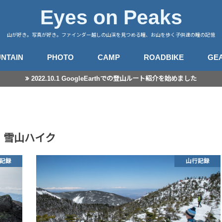
Eyes on Peaks
山が好き。写真が好き。ファインダー越しの山渓を見つめる瞳、お山を歩く子供達の瞳の記憶
NTAIN
PHOTO
CAMP
ROADBIKE
GE
2022.10.1 GoogleEarthでの登山ルート紹介を始めました
行記録
山徒然
カメラ
レンズ
星景撮影
日常スナップ
キャンプサイト
中央アルプス
南アルプス
八ヶ岳
谷川・武尊
赤城・榛名・荒船
四阿山
奥秩父
奥武蔵
高尾・陣馬
富士・御坂
丹沢
伊豆・愛鷹
箱根・湯河原
東海
房総・三浦
子連れ登山のこと
登山とITと
登山ギア
登山ギア(子供用)
ライドログ
登
撮
雪山ハイク
記録
山行記録