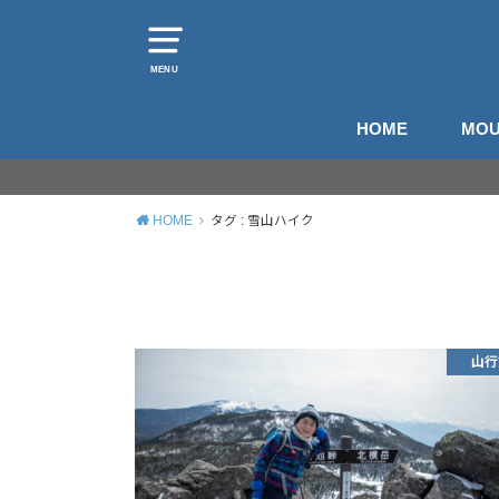
MENU
HOME
MOU
山
登
HOME
タグ : 雪山ハイク
山行