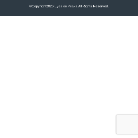
©Copyright2026
Eyes on Peaks
.All Rights Reserved.