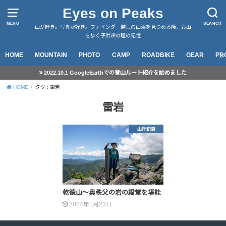
Eyes on Peaks
MENU
SEARCH
山が好き。写真が好き。ファインダー越しの山渓を見つめる瞳、お山
を歩く子供達の瞳の記憶
HOME
MOUNTAIN
PHOTO
CAMP
ROADBIKE
GEAR
PR
2022.10.1 GoogleEarthでの登山ルート紹介を始めました
HOME
タグ : 雷岩
雷岩
山行記録
乾徳山～奥秩父の岩の殿堂を堪能
2024年1月23日