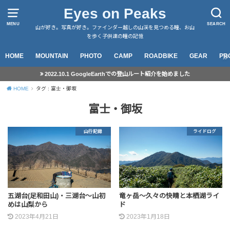
Eyes on Peaks
MENU
SEARCH
山が好き。写真が好き。ファインダー越しの山渓を見つめる瞳、お山
を歩く子供達の瞳の記憶
HOME
MOUNTAIN
PHOTO
CAMP
ROADBIKE
GEAR
PR
2022.10.1 GoogleEarthでの登山ルート紹介を始めました
HOME
タグ : 富士・御坂
富士・御坂
山行記録
ライドログ
五湖台(足和田山)・三湖台～山初
竜ヶ岳～久々の快晴と本栖湖ライ
めは山梨から
ド
2023年4月21日
2023年1月18日