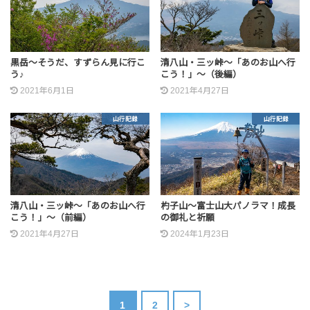
黒岳～そうだ、すずらん見に行こ
清八山・三ッ峠～「あのお山へ行
う♪
こう！」～（後編）
2021年6月1日
2021年4月27日
山行記録
山行記録
清八山・三ッ峠～「あのお山へ行
杓子山～富士山大パノラマ！成長
こう！」～（前編）
の御礼と祈願
2021年4月27日
2024年1月23日
1
2
>