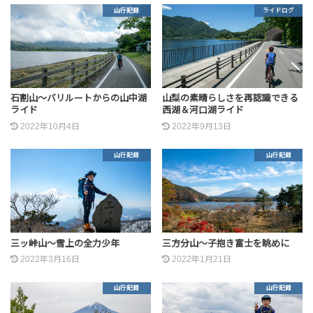
山行記録
ライドログ
石割山～バリルートからの山中湖
山梨の素晴らしさを再認識できる
ライド
西湖＆河口湖ライド
2022年10月4日
2022年9月13日
山行記録
山行記録
三ッ峠山～雪上の全力少年
三方分山～子抱き富士を眺めに
2022年3月16日
2022年1月21日
山行記録
山行記録