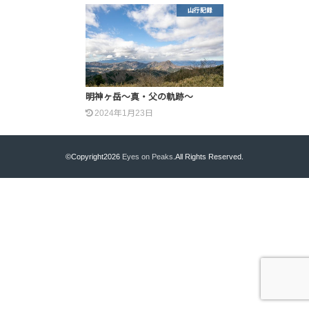
山行記録
明神ヶ岳～真・父の軌跡～
2024年1月23日
©Copyright2026
Eyes on Peaks
.All Rights Reserved.