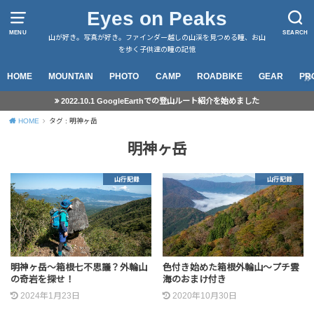
Eyes on Peaks
MENU
SEARCH
山が好き。写真が好き。ファインダー越しの山渓を見つめる瞳、お山
を歩く子供達の瞳の記憶
HOME
MOUNTAIN
PHOTO
CAMP
ROADBIKE
GEAR
PR
2022.10.1 GoogleEarthでの登山ルート紹介を始めました
HOME
タグ : 明神ヶ岳
明神ヶ岳
山行記録
山行記録
明神ヶ岳～箱根七不思議？外輪山
色付き始めた箱根外輪山～プチ雲
の奇岩を探せ！
海のおまけ付き
2024年1月23日
2020年10月30日