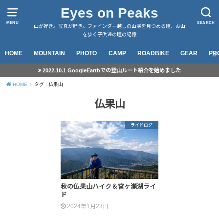
Eyes on Peaks
MENU
SEARCH
山が好き。写真が好き。ファインダー越しの山渓を見つめる瞳、お山
を歩く子供達の瞳の記憶
HOME
MOUNTAIN
PHOTO
CAMP
ROADBIKE
GEAR
PR
2022.10.1 GoogleEarthでの登山ルート紹介を始めました
HOME
タグ : 仏果山
仏果山
ライドログ
秋の仏果山ハイク＆宮ヶ瀬湖ライ
ド
2024年1月23日