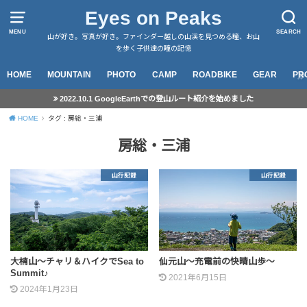
Eyes on Peaks
MENU
SEARCH
山が好き。写真が好き。ファインダー越しの山渓を見つめる瞳、お山
を歩く子供達の瞳の記憶
HOME
MOUNTAIN
PHOTO
CAMP
ROADBIKE
GEAR
PR
2022.10.1 GoogleEarthでの登山ルート紹介を始めました
HOME
タグ : 房総・三浦
房総・三浦
山行記録
山行記録
大楠山～チャリ＆ハイクでSea to
仙元山～充電前の快晴山歩～
Summit♪
2021年6月15日
2024年1月23日