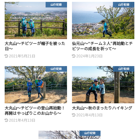
山行記録
山行記録
大丸山～チビツーが帽子を被った
仙元山～“チーム３人”再始動とチ
日～
ビツーの成長を祈って～
2021年5月21日
2024年1月23日
山行記録
山行記録
大丸山～チビツーの登山再始動！
大丸山～秋のまったりハイキング
再開はやっぱりこのお山から～
2021年4月13日
2021年4月13日
山行記録