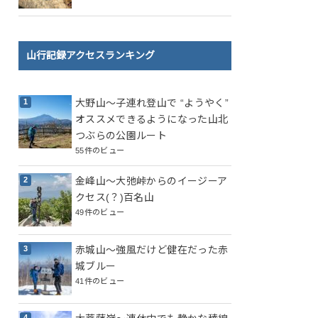
山行記録アクセスランキング
大野山～子連れ登山で “ようやく”
オススメできるようになった山北
つぶらの公園ルート
55件のビュー
金峰山～大弛峠からのイージーア
クセス(？)百名山
49件のビュー
赤城山～強風だけど健在だった赤
城ブルー
41件のビュー