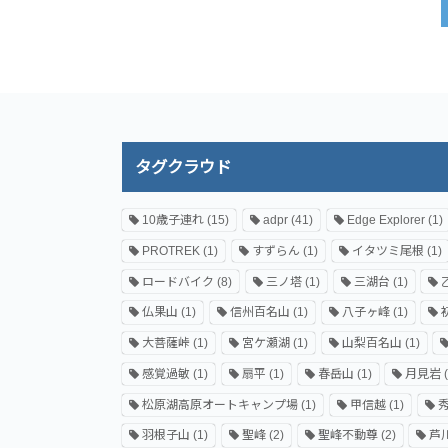
タグクラウド
10歳子連れ
(15)
adpr
(41)
Edge Explorer
(1)
PROTREK
(1)
すずらん
(1)
イタツミ尾根
(1)
ロードバイク
(8)
三ノ塔
(1)
三湖台
(1)
仏果山
(1)
信州百名山
(1)
八子ヶ峰
(1)
大菩薩峠
(1)
宮ケ瀬湖
(1)
山梨百名山
(1)
感覚過敏
(1)
扇平
(1)
春岳山
(1)
月見岩
(
松原湖高原オートキャンプ場
(1)
甲信越
(1)
羽根子山
(1)
聖峰
(2)
聖峰不動尊
(2)
芦