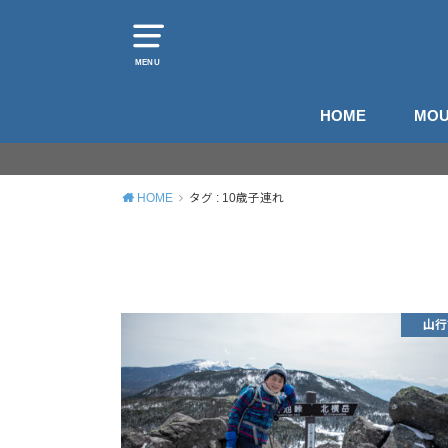
MENU
HOME
MOU
山
登
HOME
タグ : 10歳子連れ
山行