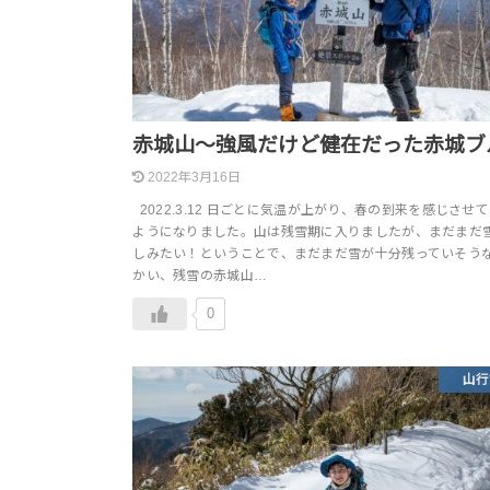
赤城山～強風だけど健在だった赤城ブ
2022年3月16日
2022.3.12 日ごとに気温が上がり、春の到来を感じさせ
ようになりました。山は残雪期に入りましたが、まだまだ
しみたい！ということで、まだまだ雪が十分残っていそう
かい、残雪の赤城山…
0
山行