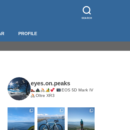
SEARCH
AR
PROFILE
山装備
影機材
山梨
長野
北岳・甲斐駒
eyes.on.peaks
EOS 5D Mark IV
Oltre XR3