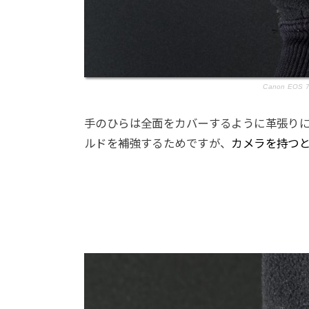
Canon EOS 7D
手のひらは全面をカバーするように革張り
ルドを補強するためですが、
カメラを持つ