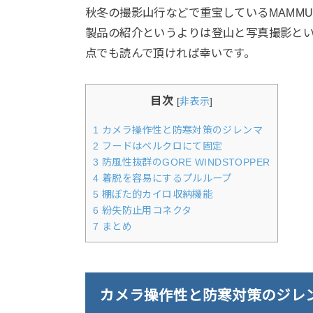
秋冬の撮影山行などで重宝しているMAMM
製品の紹介というよりは登山と写真撮影と
点でも読んで頂ければ幸いです。
目次
[
非表示
]
1
カメラ操作性と防寒対策のジレンマ
2
フードはベルクロにて固定
3
防風性抜群のGORE WINDSTOPPER
4
着脱を容易にするプルループ
5
棚ぼた的カイロ収納機能
6
紛失防止用コネクタ
7
まとめ
カメラ操作性と防寒対策のジレ