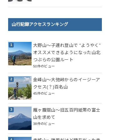
山行記録アクセスランキング
大野山～子連れ登山で “ようやく”
オススメできるようになった山北
つぶらの公園ルート
50件のビュー
金峰山～大弛峠からのイージーア
クセス(？)百名山
45件のビュー
雁ヶ腹摺山～旧五百円紙幣の富士
山を求めて
38件のビュー