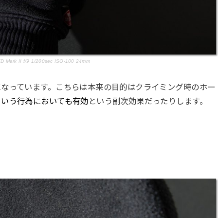
 Mark II f/9 1/200sec ISO-100 24mm
になっています。こちらは本来の目的はクライミング時のホー
という行為においても有効
という副次効果だったりします。