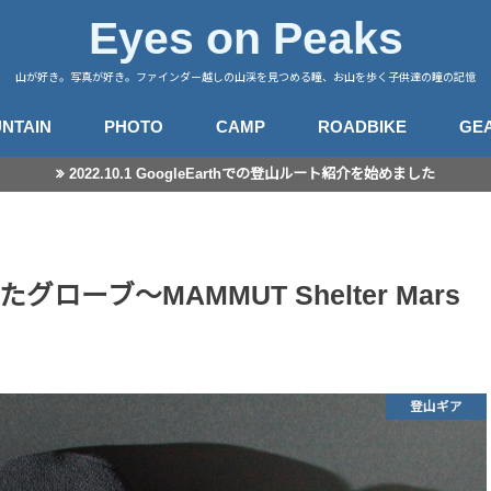
Eyes on Peaks
山が好き。写真が好き。ファインダー越しの山渓を見つめる瞳、お山を歩く子供達の瞳の記憶
NTAIN
PHOTO
CAMP
ROADBIKE
GE
2022.10.1 GoogleEarthでの登山ルート紹介を始めました
行記録
山徒然
カメラ
レンズ
星景撮影
日常スナップ
キャンプサイト
中央アルプス
南アルプス
八ヶ岳
谷川・武尊
赤城・榛名・荒船
四阿山
奥秩父
奥武蔵
高尾・陣馬
富士・御坂
丹沢
伊豆・愛鷹
箱根・湯河原
東海
房総・三浦
子連れ登山のこと
登山とITと
登山ギア
登山ギア(子供用)
ライドログ
登
撮
ーブ～MAMMUT Shelter Mars
登山ギア