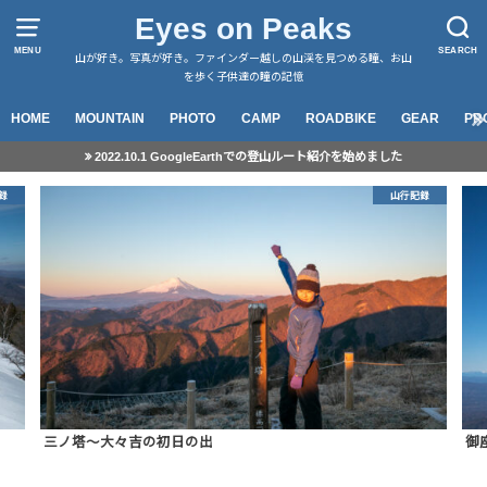
Eyes on Peaks
MENU
SEARCH
山が好き。写真が好き。ファインダー越しの山渓を見つめる瞳、お山
を歩く子供達の瞳の記憶
HOME
MOUNTAIN
PHOTO
CAMP
ROADBIKE
GEAR
PR
2022.10.1 GoogleEarthでの登山ルート紹介を始めました
録
山行記録
三ノ塔～大々吉の初日の出
御