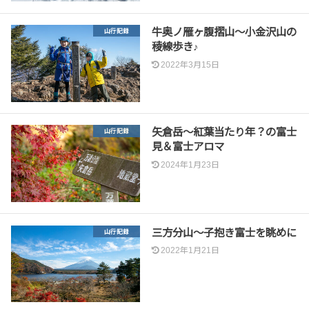
牛奥ノ雁ヶ腹摺山～小金沢山の
山行記録
稜線歩き♪
2022年3月15日
矢倉岳～紅葉当たり年？の富士
山行記録
見＆富士アロマ
2024年1月23日
三方分山～子抱き富士を眺めに
山行記録
2022年1月21日