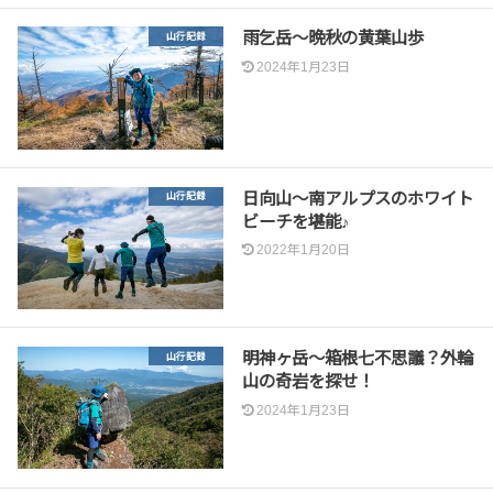
雨乞岳～晩秋の黄葉山歩
山行記録
2024年1月23日
日向山～南アルプスのホワイト
山行記録
ビーチを堪能♪
2022年1月20日
明神ヶ岳～箱根七不思議？外輪
山行記録
山の奇岩を探せ！
2024年1月23日