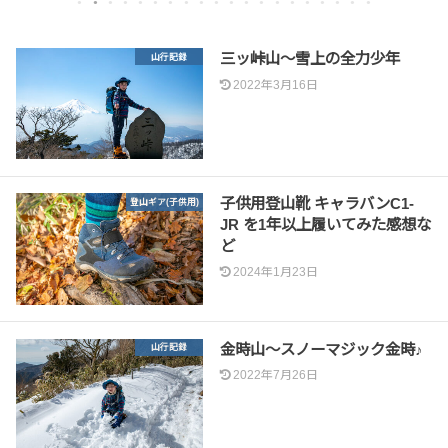
1
2
3
4
5
6
7
8
9
10
11
12
13
14
15
16
17
18
19
20
三ッ峠山～雪上の全力少年
山行記録
2022年3月16日
子供用登山靴 キャラバンC1-
登山ギア(子供用)
JR を1年以上履いてみた感想な
ど
2024年1月23日
金時山～スノーマジック金時♪
山行記録
2022年7月26日