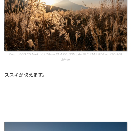
Canon EOS 5D Mark IV + 20mm F1.4 DG HSM | Art 015 f/14 1/200sec ISO-200
20mm
ススキが映えます。