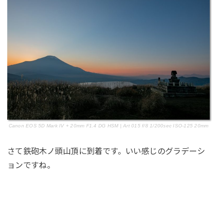
Canon EOS 5D Mark IV + 20mm F1.4 DG HSM | Art 015 f/8 1/200sec ISO-125 20mm
さて鉄砲木ノ頭山頂に到着です。いい感じのグラデーシ
ョンですね。