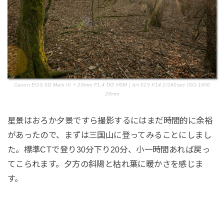
Canon EOS 5D Mark IV + 20mm F1.4 DG HSM | Art 015 f/14 1/160sec ISO-1600
20mm
星景はおろか夕景ですら撮影するにはまだ時間的に余裕
があったので、まずは三国山に登ってみることにしまし
た。標準CTで登り30分下り20分、小一時間あれば戻っ
てこられます。夕方の斜陽と枯れ葉に暖かさを感じま
す。