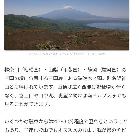
Canon EOS 5D Mark IV f/14 1/160sec ISO-100 24mm
神奈川（相模国）・山梨（甲斐国）・静岡（駿河国）の
三国の境に位置する三国峠にある鉄砲木ノ頭。別名明神
山とも呼ばれています。山頂は広く西側は遮蔽物が全く
なく、富士山や山中湖、眺望が効けば南アルプスまでも
見ることができます。
いくつかの駐車からは20～30分程度で登れるということ
もあり、子連れ登山でもオススメのお山。我が家のチビ