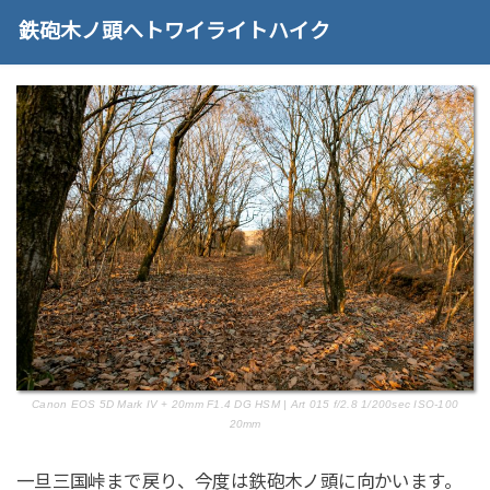
鉄砲木ノ頭へトワイライトハイク
Canon EOS 5D Mark IV + 20mm F1.4 DG HSM | Art 015 f/2.8 1/200sec ISO-100
20mm
一旦三国峠まで戻り、今度は鉄砲木ノ頭に向かいます。