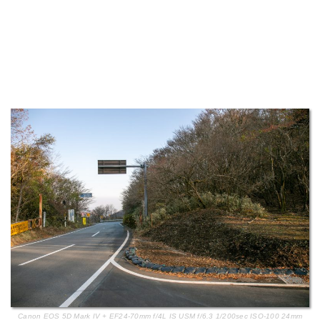
Canon EOS 5D Mark IV + EF24-70mm f/4L IS USM f/6.3 1/200sec ISO-100 24mm