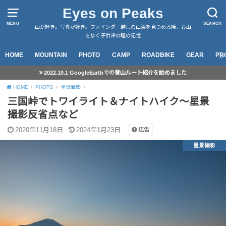
Eyes on Peaks
MENU
SEARCH
山が好き。写真が好き。ファインダー越しの山渓を見つめる瞳、お山
を歩く子供達の瞳の記憶
HOME
MOUNTAIN
PHOTO
CAMP
ROADBIKE
GEAR
PR
2022.10.1 GoogleEarthでの登山ルート紹介を始めました
HOME
PHOTO
星景撮影
三国峠でトワイライト＆ナイトハイク～星景
撮影反省点など
2020年11月18日
2024年1月23日
広告
星景撮影