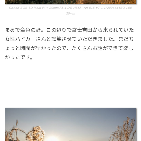
Canon EOS 5D Mark IV + 20mm F1.4 DG HSM | Art 015 f/7.1 1/200sec ISO-100
20mm
まるで金色の野。この辺りで富士吉田から来られていた
女性ハイカーさんと談笑させていただきました。まだち
ょっと時間が早かったので、たくさんお話ができて楽し
かったです。