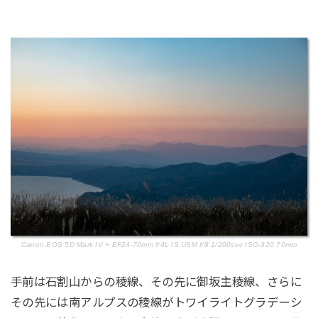
Canon EOS 5D Mark IV + EF24-70mm f/4L IS USM f/8 1/200sec ISO-320 70mm
手前は石割山からの稜線、その先に御坂主稜線、さらに
その先には南アルプスの稜線がトワイライトグラデーシ