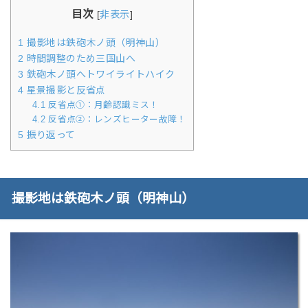
目次
[
非表示
]
1
撮影地は鉄砲木ノ頭（明神山）
2
時間調整のため三国山へ
3
鉄砲木ノ頭へトワイライトハイク
4
星景撮影と反省点
4.1
反省点①：月齢認識ミス！
4.2
反省点②：レンズヒーター故障！
5
振り返って
撮影地は鉄砲木ノ頭（明神山）