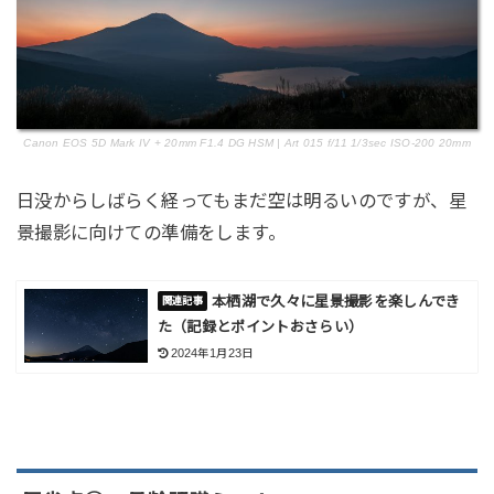
Canon EOS 5D Mark IV + 20mm F1.4 DG HSM | Art 015 f/11 1/3sec ISO-200 20mm
日没からしばらく経ってもまだ空は明るいのですが、星
景撮影に向けての準備をします。
本栖湖で久々に星景撮影を楽しんでき
た（記録とポイントおさらい）
2024年1月23日