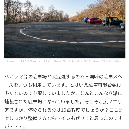
Canon EOS 5D Mark IV + EF24-70mm f/4L IS USM f/6.3 1/200sec ISO-125 24mm
パノラマ台の駐車場が大混雑するので三国峠の駐車スペ
ースをいつも利用しています。とはいえ駐車可能台数は
多くないので心配していましたが、なんとこんな立派に
舗装された駐車場になっていました。そこそこ広いエリ
アですが、停められるのは10台程度でしょうか？ここま
でしっかり整備するならトイレもぜひ！と思ったのです
が・・・。