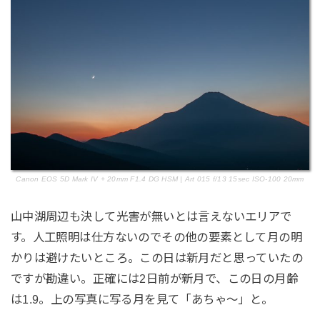
Canon EOS 5D Mark IV + 20mm F1.4 DG HSM | Art 015 f/13 15sec ISO-100 20mm
山中湖周辺も決して光害が無いとは言えないエリアで
す。人工照明は仕方ないのでその他の要素として月の明
かりは避けたいところ。この日は新月だと思っていたの
ですが勘違い。正確には2日前が新月で、この日の月齢
は1.9。上の写真に写る月を見て「あちゃ～」と。