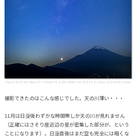
Canon EOS 5D Mark IV + 20mm F1.4 DG HSM | Art 015 f/1.4 10sec ISO-1600 20mm
撮影できたのはこんな感じでした。天の川薄い・・・
11月は日没後わずかな時間帯しか天の川が見れません
（正確にはさそり座近辺の星が密集した部分が、という
ことになります）。日没直後はまだ空も完全には暗くな