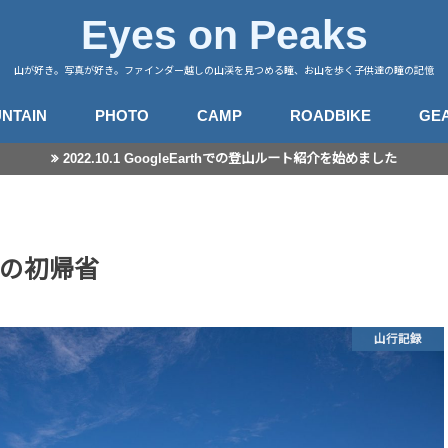
Eyes on Peaks
山が好き。写真が好き。ファインダー越しの山渓を見つめる瞳、お山を歩く子供達の瞳の記憶
NTAIN
PHOTO
CAMP
ROADBIKE
GE
2022.10.1 GoogleEarthでの登山ルート紹介を始めました
行記録
山徒然
カメラ
レンズ
星景撮影
日常スナップ
キャンプサイト
中央アルプス
南アルプス
八ヶ岳
谷川・武尊
赤城・榛名・荒船
四阿山
奥秩父
奥武蔵
高尾・陣馬
富士・御坂
丹沢
伊豆・愛鷹
箱根・湯河原
東海
房総・三浦
子連れ登山のこと
登山とITと
登山ギア
登山ギア(子供用)
ライドログ
登
撮
の初帰省
山行記録