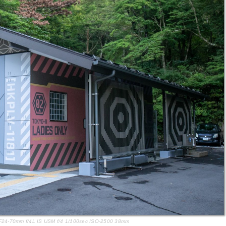
F24-70mm f/4L IS USM f/4 1/100sec ISO-2500 38mm