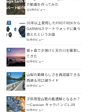
介動画を作ってみた
101件のビュー
20年以上愛用したPROTREKから
GARMINスマートウォッチに乗り
換えたというお話
91件のビュー
城ヶ島で夕焼けと天の川を撮影し
てきた
62件のビュー
山梨の素晴らしさを再認識できる
西湖＆河口湖ライド
58件のビュー
子供用登山靴の最適解となるか？
～Caravan キャラバン C1-JR
54件のビュー