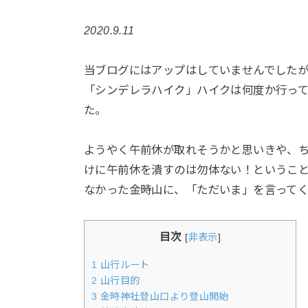
2020.9.11
当ブログにはアップはしていませんでした
「シンデレラハイク」ハイクは何度か行っ
た。
ようやく午前休が取れそうかと思いきや、
けに午前休を潰すのは勿体ない！というこ
なかった金時山に、「ただいま」を言って
目次
[
非表示
]
1
山行ルート
2
山行目的
3
金時神社登山口より登山開始