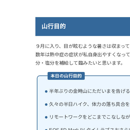
山行目的
９月に入り、目が眩むような暑さは収まっ
数年は熱中症の症状が私自身出やすくなっ
分・塩分を補給して臨みたいと思います。
本日の山行目的
半年ぶりの金時山にただいまを告げ
久々の半日ハイク、体力の落ち具合を
リモートワークをどこまでこなしな
EOS 5D Mark IV タイムラプスおさ