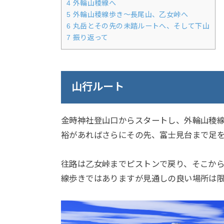
4
外輪山稜線へ
5
外輪山稜線歩き～長尾山、乙女峠へ
6
丸岳とその先の未踏ルートへ、そして下山
7
振り返って
山行ルート
金時神社登山口からスタートし、外輪山稜
裕があればさらにその先、富士見台まで足
往路は乙女峠までピストンで戻り、そこか
線歩きではありますが見通しの良い場所は