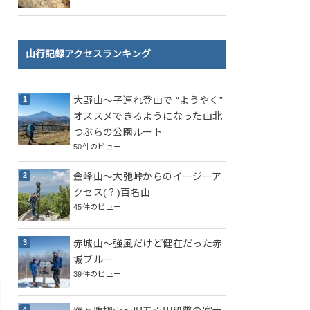
山行記録アクセスランキング
大野山～子連れ登山で “ようやく”
オススメできるようになった山北
つぶらの公園ルート
50件のビュー
金峰山～大弛峠からのイージーア
クセス(？)百名山
45件のビュー
赤城山～強風だけど健在だった赤
城ブルー
39件のビュー