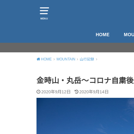
MENU
HOME
MOU
山
登
HOME
MOUNTAIN
山行記録
金時山・丸岳～コロナ自粛後
2020年9月12日
2020年9月14日