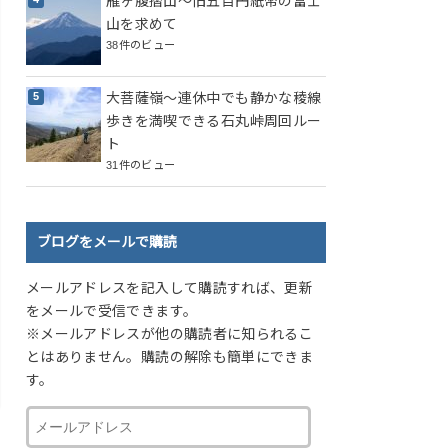
雁ヶ腹摺山～旧五百円紙幣の富士
山を求めて
38件のビュー
大菩薩嶺～連休中でも静かな稜線
歩きを満喫できる石丸峠周回ルー
ト
31件のビュー
ブログをメールで購読
メールアドレスを記入して購読すれば、更新
をメールで受信できます。
※メールアドレスが他の購読者に知られるこ
とはありません。購読の解除も簡単にできま
す。
メ
ー