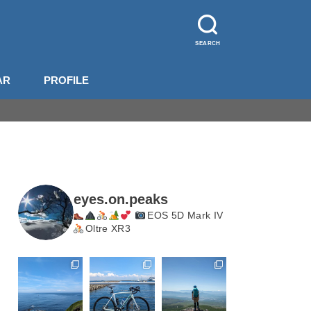
SEARCH
AR
PROFILE
山装備
影機材
山梨
長野
北岳・甲斐駒
eyes.on.peaks
EOS 5D Mark IV
Oltre XR3