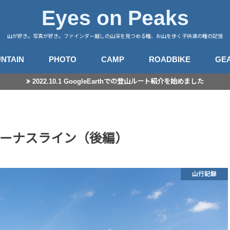
Eyes on Peaks
山が好き。写真が好き。ファインダー越しの山渓を見つめる瞳、お山を歩く子供達の瞳の記憶
NTAIN
PHOTO
CAMP
ROADBIKE
GE
2022.10.1 GoogleEarthでの登山ルート紹介を始めました
行記録
山徒然
カメラ
レンズ
星景撮影
日常スナップ
キャンプサイト
中央アルプス
南アルプス
八ヶ岳
谷川・武尊
赤城・榛名・荒船
四阿山
奥秩父
奥武蔵
高尾・陣馬
富士・御坂
丹沢
伊豆・愛鷹
箱根・湯河原
東海
房総・三浦
子連れ登山のこと
登山とITと
登山ギア
登山ギア(子供用)
ライドログ
登
撮
ーナスライン（後編）
山行記録