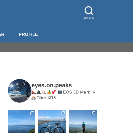
SEARCH
AR
PROFILE
山装備
影機材
山梨
長野
北岳・甲斐駒
eyes.on.peaks
EOS 5D Mark IV
Oltre XR3