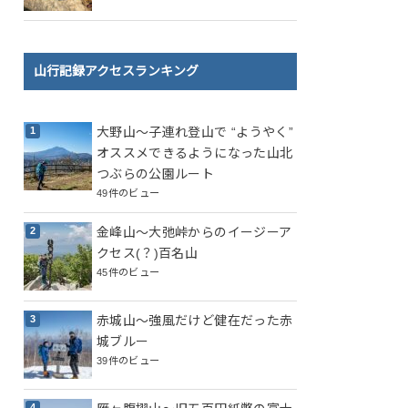
山行記録アクセスランキング
大野山～子連れ登山で “ようやく”
オススメできるようになった山北
つぶらの公園ルート
49件のビュー
金峰山～大弛峠からのイージーア
クセス(？)百名山
45件のビュー
赤城山～強風だけど健在だった赤
城ブルー
39件のビュー