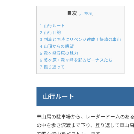
目次
[
非表示
]
1
山行ルート
2
山行目的
3
到着と同時にリベンジ達成！快晴の車山
4
山頂からの眺望
5
霧ヶ峰湿原の魅力
6
美ヶ原・霧ヶ峰を彩るビーナスたち
7
振り返って
山行ルート
車山肩の駐車場から、レーダードームのある
の中を歩き沢渡まで下り、登り返して車山
て蝶々深山をピストンします。