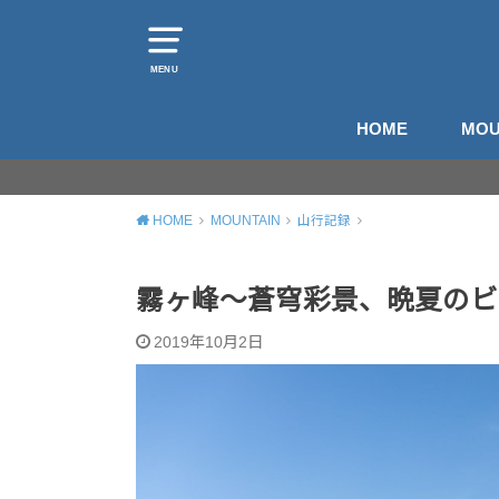
MENU
HOME
MOU
山
登
HOME
MOUNTAIN
山行記録
霧ヶ峰～蒼穹彩景、晩夏のビ
2019年10月2日