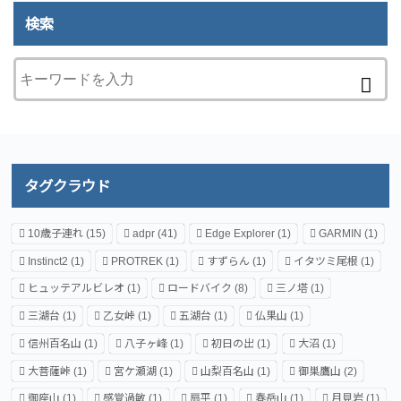
検索
タグクラウド
10歳子連れ
(15)
adpr
(41)
Edge Explorer
(1)
GARMIN
(1)
Instinct2
(1)
PROTREK
(1)
すずらん
(1)
イタツミ尾根
(1)
ヒュッテアルビレオ
(1)
ロードバイク
(8)
三ノ塔
(1)
三湖台
(1)
乙女峠
(1)
五湖台
(1)
仏果山
(1)
信州百名山
(1)
八子ヶ峰
(1)
初日の出
(1)
大沼
(1)
大菩薩峠
(1)
宮ケ瀬湖
(1)
山梨百名山
(1)
御巣鷹山
(2)
御座山
(1)
感覚過敏
(1)
扇平
(1)
春岳山
(1)
月見岩
(1)