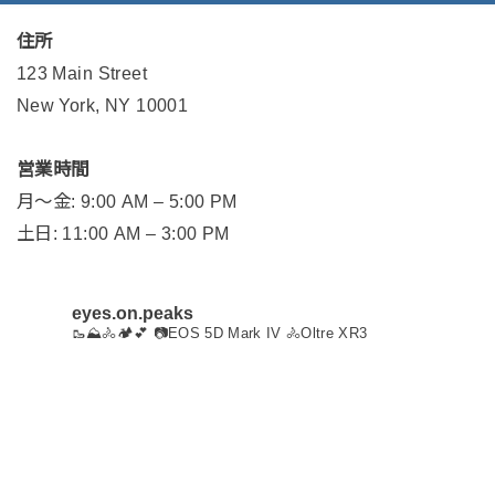
住所
123 Main Street
New York, NY 10001
営業時間
月〜金: 9:00 AM – 5:00 PM
土日: 11:00 AM – 3:00 PM
eyes.on.peaks
🥾⛰️🚴🏕️💕
📷EOS 5D Mark IV
🚴Oltre XR3