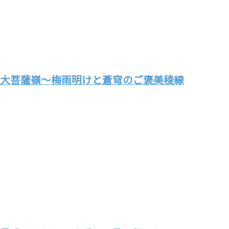
大菩薩嶺～梅雨明けと蒼穹のご褒美稜線