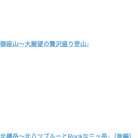
御座山～大展望の贅沢盛り登山♪
北横岳～北八ツブルーとRockな三ッ岳♪（後編）