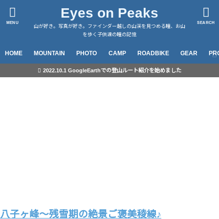
山行記録
山行記録
山行記録
山行記録
山行記録
山行記録
山行記録
山行記録
山行記録
山行記録
山行記録
山行記録
山行記録
山行記録
山行記録
山行記録
山行記録
星景撮影
山行記録
山行記録
Eyes on Peaks
MENU
SEARCH
山が好き。写真が好き。ファインダー越しの山渓を見つめる瞳、お山
を歩く子供達の瞳の記憶
HOME
MOUNTAIN
PHOTO
CAMP
ROADBIKE
GEAR
PR
2022.10.1 GoogleEarthでの登山ルート紹介を始めました
八子ヶ峰～残雪期の絶景ご褒美稜線♪