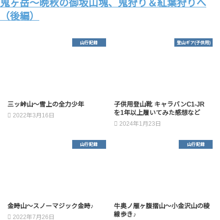
鬼ヶ岳～晩秋の御坂山塊、鬼狩り＆紅葉狩りへ
（後編）
山行記録
登山ギア(子供用)
三ッ峠山～雪上の全力少年
子供用登山靴 キャラバンC1-JR
を1年以上履いてみた感想など
2022年3月16日
2024年1月23日
山行記録
山行記録
金時山～スノーマジック金時♪
牛奥ノ雁ヶ腹摺山～小金沢山の稜
線歩き♪
2022年7月26日