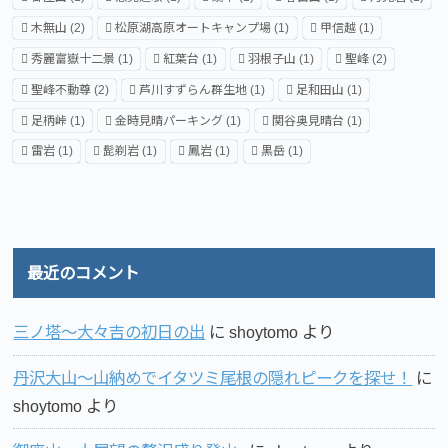
木無山
(2)
松原湖高原オートキャンプ場
(1)
甲信越
(1)
秀麗富嶽十二景
(1)
紅葉台
(1)
羽根子山
(1)
聖峰
(2)
聖峰不動尊
(2)
芦川すずらん群生地
(1)
足和田山
(1)
足柄峠
(1)
金時見晴パーキング
(1)
関谷奥見晴台
(1)
雷岩
(1)
髭剃岩
(1)
鳳岩
(1)
黒岳
(1)
最近のコメント
三ノ塔～大々吉の初日の出
に
shoytomo
より
丹沢大山～山納めでイタツミ尾根の隠れピークを探せ！
に
shoytomo
より