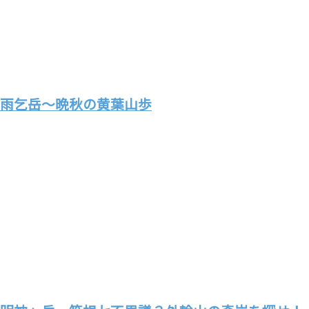
雨乞岳～晩秋の黄葉山歩