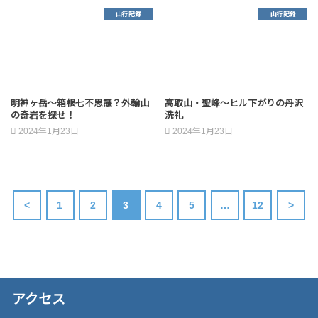
山行記録
山行記録
明神ヶ岳～箱根七不思議？外輪山
高取山・聖峰～ヒル下がりの丹沢
の奇岩を探せ！
洗礼
2024年1月23日
2024年1月23日
<
1
2
3
4
5
…
12
>
アクセス