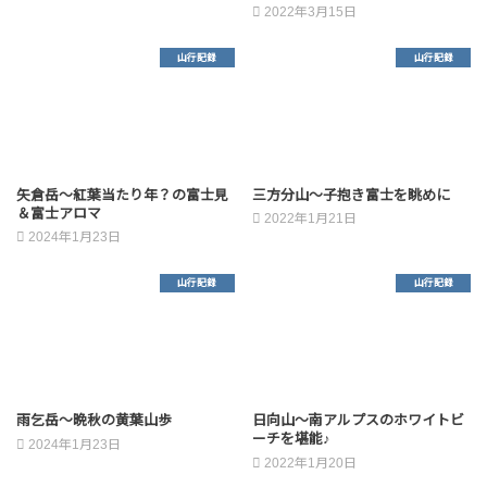
2022年3月15日
山行記録
山行記録
矢倉岳～紅葉当たり年？の富士見
三方分山～子抱き富士を眺めに
＆富士アロマ
2022年1月21日
2024年1月23日
山行記録
山行記録
雨乞岳～晩秋の黄葉山歩
日向山～南アルプスのホワイトビ
ーチを堪能♪
2024年1月23日
2022年1月20日