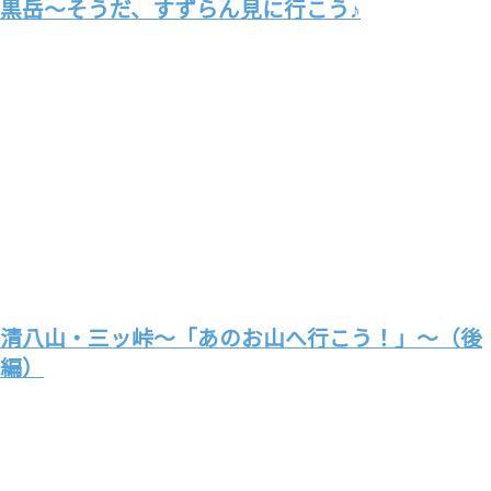
黒岳～そうだ、すずらん見に行こう♪
清八山・三ッ峠～「あのお山へ行こう！」～（後
編）