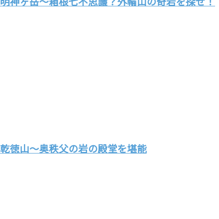
明神ヶ岳～箱根七不思議？外輪山の奇岩を探せ！
乾徳山～奥秩父の岩の殿堂を堪能