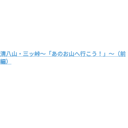
清八山・三ッ峠～「あのお山へ行こう！」～（前
編）