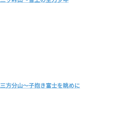
三方分山～子抱き富士を眺めに