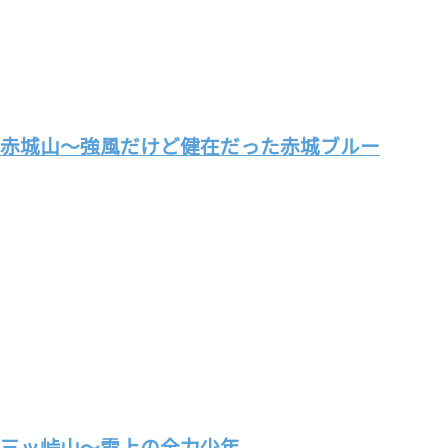
赤城山～強風だけど健在だった赤城ブルー
三ッ峠山～雪上の全力少年