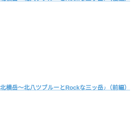
北横岳～北八ツブルーとRockな三ッ岳♪（前編）